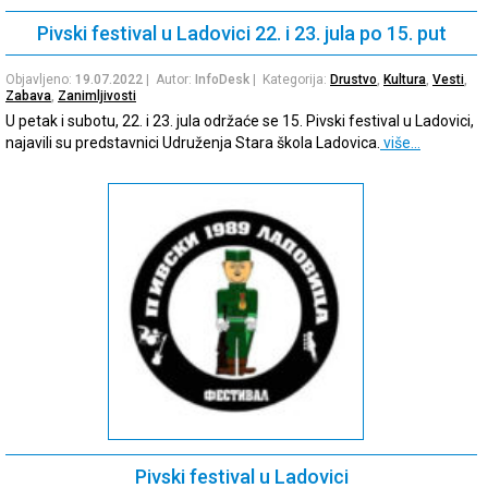
Pivski festival u Ladovici 22. i 23. jula po 15. put
Objavljeno:
19.07.2022
| Autor:
InfoDesk
| Kategorija:
Drustvo
,
Kultura
,
Vesti
,
Zabava
,
Zanimljivosti
U petak i subotu, 22. i 23. jula održaće se 15. Pivski festival u Ladovici,
najavili su predstavnici Udruženja Stara škola Ladovica.
više…
Pivski festival u Ladovici