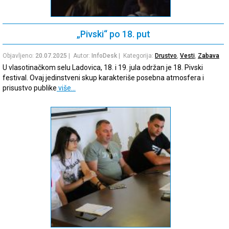
„Pivski“ po 18. put
Objavljeno:
20.07.2025
| Autor:
InfoDesk
| Kategorija:
Drustvo
,
Vesti
,
Zabava
U vlasotinačkom selu Ladovica, 18. i 19. jula održan je 18. Pivski
festival. Ovaj jedinstveni skup karakteriše posebna atmosfera i
prisustvo publike
više…