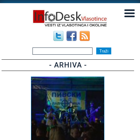
▼
▼
- ARHIVA -