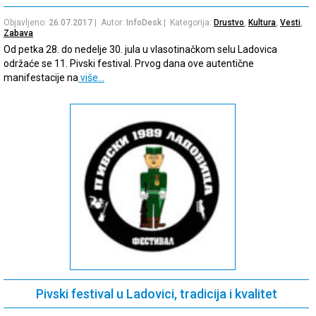
Objavljeno:
26.07.2017
| Autor:
InfoDesk
| Kategorija:
Drustvo
,
Kultura
,
Vesti
,
Zabava
Od petka 28. do nedelje 30. jula u vlasotinačkom selu Ladovica
održaće se 11. Pivski festival. Prvog dana ove autentične
manifestacije na
više…
Pivski festival u Ladovici, tradicija i kvalitet