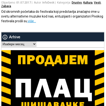
Objavljeno:
01.07.2017
| Autor:
InfoDesk
| Kategorija:
Drustvo
,
Kultura
,
Vesti
,
Zabava
Od skromnih početaka do festivala koji predstavlja značajno ime u
svetu alternativne muzuke kod nas, entuzijasti i organizatori Pivskog
festivala prošli su
više…
Arhive
Arhive