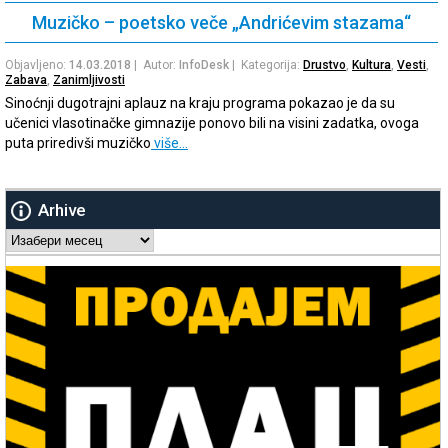
Muzičko – poetsko veče „Andrićevim stazama“
Objavljeno:
14.03.2018
| Autor:
InfoDesk
| Kategorija:
Drustvo
,
Kultura
,
Vesti
,
Zabava
,
Zanimljivosti
Sinoćnji dugotrajni aplauz na kraju programa pokazao je da su
učenici vlasotinačke gimnazije ponovo bili na visini zadatka, ovoga
puta priredivši muzičko
više…
Arhive
Arhive