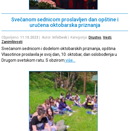
Svečanom sednicom proslavljen dan opštine i
uručena oktobarska priznanja
Objavljeno:
11.10.2023
| Autor:
InfoDesk
| Kategorija:
Drustvo
,
Vesti
,
Zanimljivosti
Svečanom sednicom i dodelom oktobarskih priznanja, opština
Vlasotince proslavila je svoj dan, 10. oktobar, dan oslobođenja u
Drugom svetskom ratu. S obzirom
više…