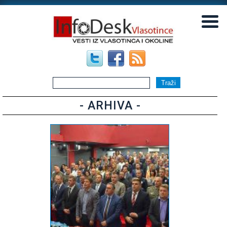
▼
▼
- ARHIVA -