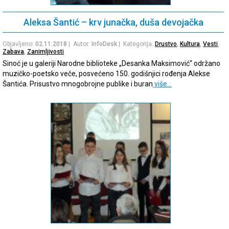
Aleksa Šantić – krv junačka, duša devojačka
Objavljeno:
02.11.2018
| Autor:
InfoDesk
| Kategorija:
Drustvo
,
Kultura
,
Vesti
,
Zabava
,
Zanimljivosti
Sinoć je u galeriji Narodne biblioteke „Desanka Maksimović“ održano
muzičko-poetsko veče, posvećeno 150. godišnjici rođenja Alekse
Šantića. Prisustvo mnogobrojne publike i buran
više…