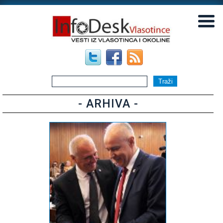
▼
▼
- ARHIVA -