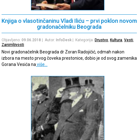
Knjiga o vlasotinčaninu Vladi Iliću – prvi poklon novom
gradonačelniku Beograda
Objavljeno:
09.06.2018
| Autor:
InfoDesk
| Kategorija:
Drustvo
,
Kultura
,
Vesti
,
Zanimljivosti
Novi gradonačelnik Beograda dr Zoran Radojičić, odmah nakon
izbora na mesto prvog čoveka prestonice, dobio je od svog zamenika
Gorana Vesića na
više…