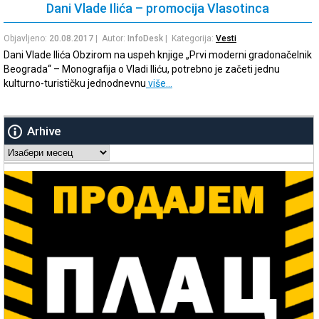
Dani Vlade Ilića – promocija Vlasotinca
Objavljeno:
20.08.2017
| Autor:
InfoDesk
| Kategorija:
Vesti
Dani Vlade Ilića Obzirom na uspeh knjige „Prvi moderni gradonačelnik
Beograda“ – Monografija o Vladi Iliću, potrebno je začeti jednu
kulturno-turističku jednodnevnu
više…
Arhive
Arhive