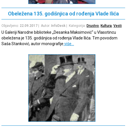
Obeležena 135. godišnjica od rođenja Vlade Ilića
Objavljeno:
22.09.2017
| Autor:
InfoDesk
| Kategorija:
Drustvo
,
Kultura
,
Vesti
U Galeriji Narodne biblioteke „Desanka Maksimović“ u Vlasotincu
obeležena je 135. godišnjica od rođenja Vlade Ilića. Tim povodom
Saša Stanković, autor monografije
više…