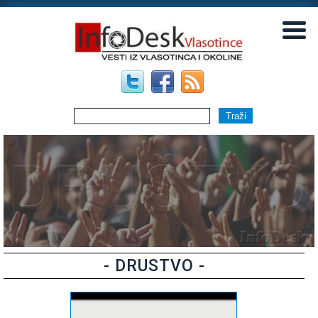
▼
▼
- DRUSTVO -