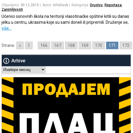
Objavljeno:
30.12.2015
| Autor:
InfoDesk
| Kategorija:
Drustvo
,
Reportaza
,
Zanimljivosti
Učenici osnovnih škola na teritoriji vlasotinačke opštine kitili su danas
jelku u centru, ukrasima koje su sami doneli ili pripremili. Druženje se,
više…
Strane:
«
1
...
166
167
168
169
170
171
172
Arhive
Arhive