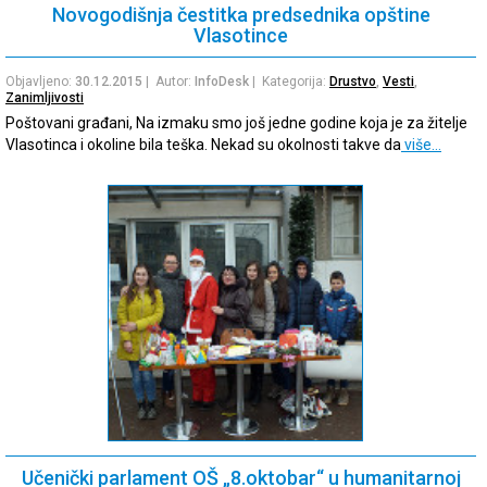
Novogodišnja čestitka predsednika opštine
Vlasotince
Objavljeno:
30.12.2015
| Autor:
InfoDesk
| Kategorija:
Drustvo
,
Vesti
,
Zanimljivosti
Poštovani građani, Na izmaku smo još jedne godine koja je za žitelje
Vlasotinca i okoline bila teška. Nekad su okolnosti takve da
više…
Učenički parlament OŠ „8.oktobar“ u humanitarnoj