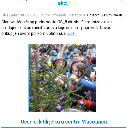
akciji
Objavljeno:
30.12.2015
| Autor:
InfoDesk
| Kategorija:
Drustvo
,
Zanimljivosti
Članovi Učeničkog parlamenta OŠ „8.oktobar“ organizovali su
prodajnu izložbu ručnih radova koje su sami pripremili. Novac
prikupljen ovom prilikom uplatili su u
više…
Učenici kitili jelku u centru Vlasotinca