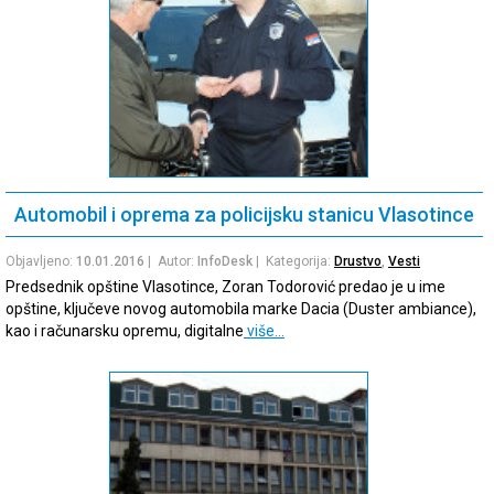
Automobil i oprema za policijsku stanicu Vlasotince
Objavljeno:
10.01.2016
| Autor:
InfoDesk
| Kategorija:
Drustvo
,
Vesti
Predsednik opštine Vlasotince, Zoran Todorović predao je u ime
opštine, ključeve novog automobila marke Dacia (Duster ambiance),
kao i računarsku opremu, digitalne
više…