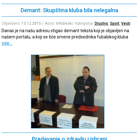
Demant: Skupština kluba bila nelegalna
Objavljeno:
13.12.2015
| Autor:
InfoDesk
| Kategorija:
Drustvo
,
Sport
,
Vesti
Danas je na našu adresu stigao demant teksta koji je objavljen na
našem portalu, a koji se tiče smene predsednika fubalskog kluba
više…
Predavanje o zdravlju i ishrani