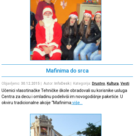
Mafinima do srca
Objavljeno:
30.12.2015
| Autor:
InfoDesk
| Kategorija:
Drustvo
,
Kultura
,
Vesti
Učenici vlasotinačke Tehničke škole obradovali su korisnike usluga
Centra za decu i omladinu podelivši im novogodišnje paketiće. U
okviru tradicionalne akcije “Mafinima
više…