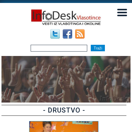
▼
▼
- DRUSTVO -