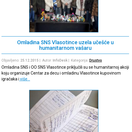
Omladina SNS Vlasotince uzela učešće u
humanitarnom vašaru
Objavljeno:
25.12.2015
| Autor:
InfoDesk
| Kategorija:
Drustvo
Omladina SNS i OO SNS Vlasotince priključili su se humanitarnoj akciji
koju organizuje Centar za decu i omladinu Vlasotince kupovinom
igračaka i
više…