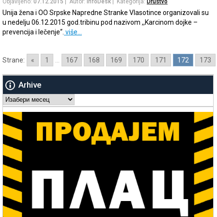
Objavljeno:
07.12.2015
| Autor:
InfoDesk
| Kategorija:
Drustvo
Unija žena i OO Srpske Napredne Stranke Vlasotince organizovali su
u nedelju 06.12.2015 god.tribinu pod nazivom ,,Karcinom dojke –
prevencija i lečenje“.
više…
Strane:
«
1
...
167
168
169
170
171
172
173
Arhive
Arhive