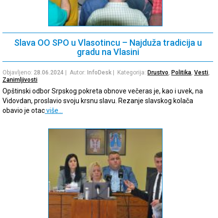
Slava OO SPO u Vlasotincu – Najduža tradicija u
gradu na Vlasini
Objavljeno:
28.06.2024
| Autor:
InfoDesk
| Kategorija:
Drustvo
,
Politika
,
Vesti
,
Zanimljivosti
Opštinski odbor Srpskog pokreta obnove večeras je, kao i uvek, na
Vidovdan, proslavio svoju krsnu slavu. Rezanje slavskog kolača
obavio je otac
više…