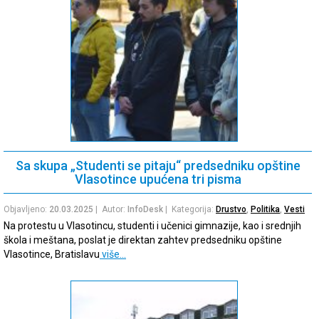
Sa skupa „Studenti se pitaju“ predsedniku opštine
Vlasotince upućena tri pisma
Objavljeno:
20.03.2025
| Autor:
InfoDesk
| Kategorija:
Drustvo
,
Politika
,
Vesti
Na protestu u Vlasotincu, studenti i učenici gimnazije, kao i srednjih
škola i meštana, poslat je direktan zahtev predsedniku opštine
Vlasotince, Bratislavu
više…