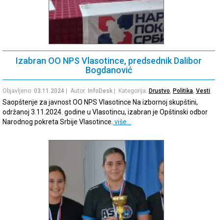
Izabran OO NPS Vlasotince, predsednik Dalibor
Bogdanović
Objavljeno:
03.11.2024
| Autor:
InfoDesk
| Kategorija:
Drustvo
,
Politika
,
Vesti
Saopštenje za javnost OO NPS Vlasotince Na izbornoj skupštini,
održanoj 3.11.2024. godine u Vlasotincu, izabran je Opštinski odbor
Narodnog pokreta Srbije Vlasotince.
više…