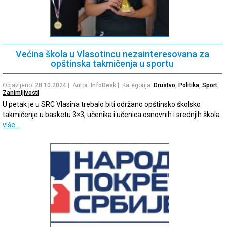
Većina škola u Vlasotincu nezainteresovana za
opštinska takmičenja u sportu
Objavljeno:
28.10.2024
| Autor:
InfoDesk
| Kategorija:
Drustvo
,
Politika
,
Sport
,
Zanimljivosti
U petak je u SRC Vlasina trebalo biti održano opštinsko školsko
takmičenje u basketu 3×3, učenika i učenica osnovnih i srednjih škola
više…