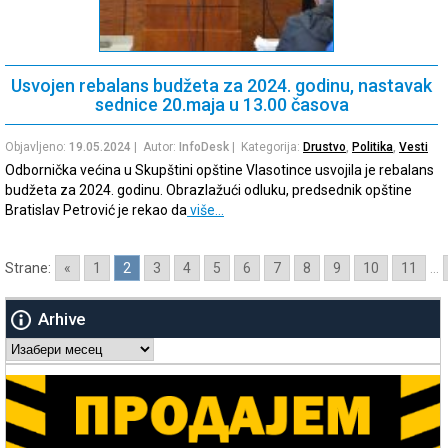
Usvojen rebalans budžeta za 2024. godinu, nastavak
sednice 20.maja u 13.00 časova
Objavljeno:
19.05.2024
| Autor:
InfoDesk
| Kategorija:
Drustvo
,
Politika
,
Vesti
Odbornička većina u Skupštini opštine Vlasotince usvojila je rebalans
budžeta za 2024. godinu. Obrazlažući odluku, predsednik opštine
Bratislav Petrović je rekao da
više…
Strane:
«
1
2
3
4
5
6
7
8
9
10
11
...
Arhive
Arhive