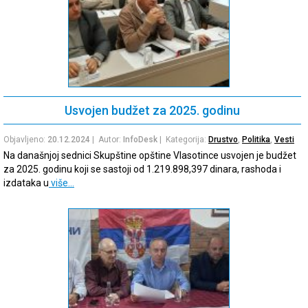
Usvojen budžet za 2025. godinu
Objavljeno:
20.12.2024
| Autor:
InfoDesk
| Kategorija:
Drustvo
,
Politika
,
Vesti
Na današnjoj sednici Skupštine opštine Vlasotince usvojen je budžet
za 2025. godinu koji se sastoji od 1.219.898,397 dinara, rashoda i
izdataka u
više…