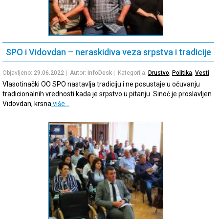
SPO i Vidovdan – neraskidiva veza srpstva i tradicije
Objavljeno:
29.06.2022
| Autor:
InfoDesk
| Kategorija:
Drustvo
,
Politika
,
Vesti
Vlasotinački OO SPO nastavlja tradiciju i ne posustaje u očuvanju
tradicionalnih vrednosti kada je srpstvo u pitanju. Sinoć je proslavljen
Vidovdan, krsna
više…