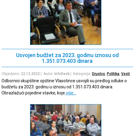
Usvojen budžet za 2023. godinu iznosu od
1.351.073.403 dinara
Objavljeno:
22.12.2022
| Autor:
InfoDesk
| Kategorija:
Drustvo
,
Politika
,
Vesti
Odbornici skupštine opštine Vlasotince usvojili su predlog odluke o
budžetu za 2023. godinu u iznosu od 1.351.073.403 dinara.
Obrazlažući pojedine stavke, koje
više…