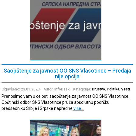
Saopštenje za javnost OO SNS Vlasotince – Predaja
nije opcija
Objavljeno:
23.01.2023
| Autor:
InfoDesk
| Kategorija:
Drustvo
,
Politika
,
Vesti
Prenosimo vam u celosti saopštenje za javnost OO SNS Vlasotince.
Opštinski odbor SNS Vlasotince pruža apsolutnu podršku
predsedniku Srbije i Srpske napredne
više…