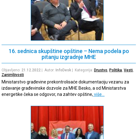
16. sednica skupštine opštine – Nema podela po
pitanju izgradnje MHE
Objavljeno:
21.12.2022
| Autor:
InfoDesk
| Kategorija:
Drustvo
,
Politika
,
Vesti
,
Zanimljivosti
Ministarstvo građevine prekontrolisaće dokumentaciju vezanu za
izdavanje građevinske dozvole za MHE Besko, a od Ministarstva
energetike čeka se odgovor, na zahtev opštine,
više…