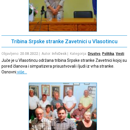
Tribina Srpske stranke Zavetnici u Vlasotincu
Objavljeno:
20.08.2022
| Autor:
InfoDesk
| Kategorija:
Drustvo
,
Politika
,
Vesti
Juče je u Vlasotincu održana tribina Srpske stranke Zavetnici kojoj su
pored članova i simpatizera prisustvovali i ljudi iz vrha stranke.
Osnovni
više…