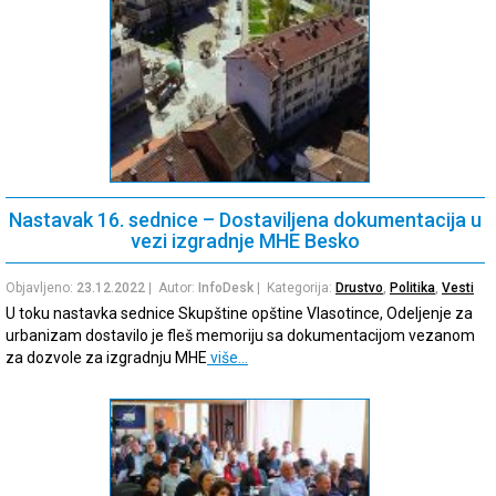
Nastavak 16. sednice – Dostaviljena dokumentacija u
vezi izgradnje MHE Besko
Objavljeno:
23.12.2022
| Autor:
InfoDesk
| Kategorija:
Drustvo
,
Politika
,
Vesti
U toku nastavka sednice Skupštine opštine Vlasotince, Odeljenje za
urbanizam dostavilo je fleš memoriju sa dokumentacijom vezanom
za dozvole za izgradnju MHE
više…