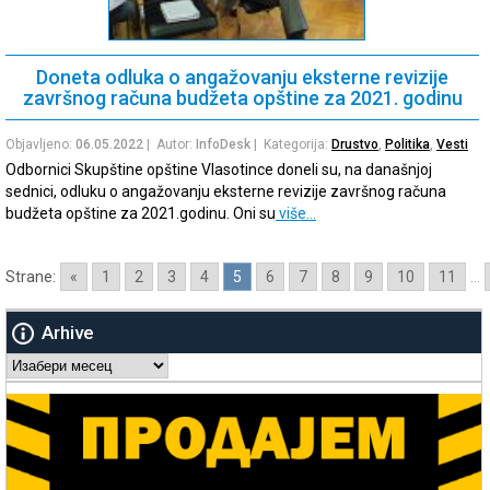
Doneta odluka o angažovanju eksterne revizije
završnog računa budžeta opštine za 2021. godinu
Objavljeno:
06.05.2022
| Autor:
InfoDesk
| Kategorija:
Drustvo
,
Politika
,
Vesti
Odbornici Skupštine opštine Vlasotince doneli su, na današnjoj
sednici, odluku o angažovanju eksterne revizije završnog računa
budžeta opštine za 2021.godinu. Oni su
više…
Strane:
«
1
2
3
4
5
6
7
8
9
10
11
...
Arhive
Arhive