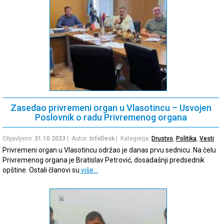
Zasedao privremeni organ u Vlasotincu – Usvojen
Poslovnik o radu Privremenog organa
Objavljeno:
31.10.2023
| Autor:
InfoDesk
| Kategorija:
Drustvo
,
Politika
,
Vesti
Privremeni organ u Vlasotincu održao je danas prvu sednicu. Na čelu
Privremenog organa je Bratislav Petrović, dosadašnji predsednik
opštine. Ostali članovi su
više…