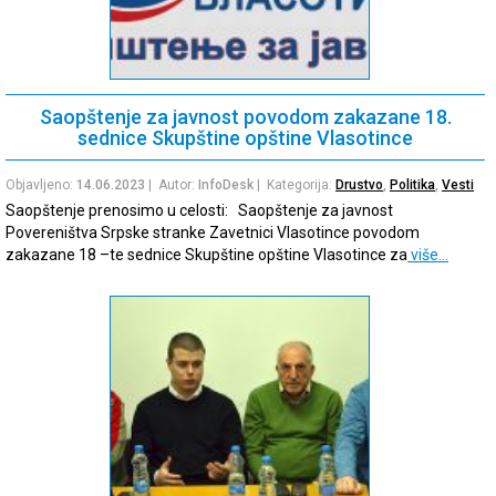
Saopštenje za javnost povodom zakazane 18.
sednice Skupštine opštine Vlasotince
Objavljeno:
14.06.2023
| Autor:
InfoDesk
| Kategorija:
Drustvo
,
Politika
,
Vesti
Saopštenje prenosimo u celosti: Saopštenje za javnost
Povereništva Srpske stranke Zavetnici Vlasotince povodom
zakazane 18 –te sednice Skupštine opštine Vlasotince za
više…