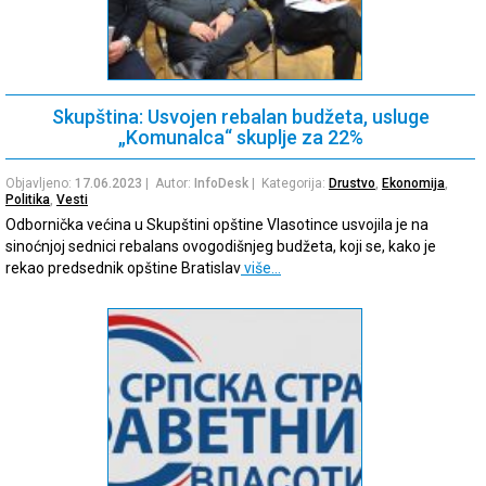
Skupština: Usvojen rebalan budžeta, usluge
„Komunalca“ skuplje za 22%
Objavljeno:
17.06.2023
| Autor:
InfoDesk
| Kategorija:
Drustvo
,
Ekonomija
,
Politika
,
Vesti
Odbornička većina u Skupštini opštine Vlasotince usvojila je na
sinoćnjoj sednici rebalans ovogodišnjeg budžeta, koji se, kako je
rekao predsednik opštine Bratislav
više…