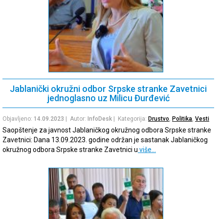
Jablanički okružni odbor Srpske stranke Zavetnici
jednoglasno uz Milicu Đurđević
Objavljeno:
14.09.2023
| Autor:
InfoDesk
| Kategorija:
Drustvo
,
Politika
,
Vesti
Saopštenje za javnost Jablaničkog okružnog odbora Srpske stranke
Zavetnici: Dana 13.09.2023. godine održan je sastanak Jablaničkog
okružnog odbora Srpske stranke Zavetnici u
više…