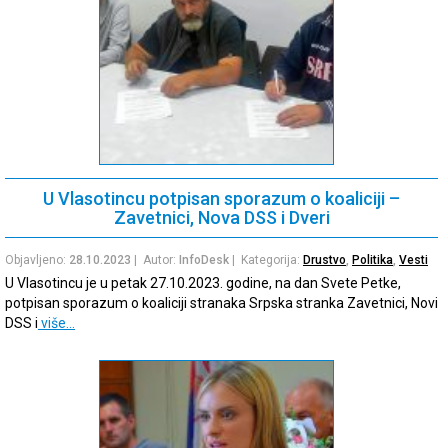
U Vlasotincu potpisan sporazum o koaliciji –
Zavetnici, Nova DSS i Dveri
Objavljeno:
28.10.2023
| Autor:
InfoDesk
| Kategorija:
Drustvo
,
Politika
,
Vesti
U Vlasotincu je u petak 27.10.2023. godine, na dan Svete Petke,
potpisan sporazum o koaliciji stranaka Srpska stranka Zavetnici, Novi
DSS i
više…