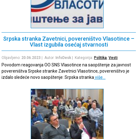
Srpska stranka Zavetnici, povereništvo Vlasotince –
Vlast izgubila osećaj stvarnosti
Objavljeno:
20.06.2023
| Autor:
InfoDesk
| Kategorija:
Politika
,
Vesti
Povodom reagovanja OO SNS Vlasotince na saopštenje za javnost
povereništva Srpske stranke Zavetnici Vlasotince, povereništvo je
izdalo sledeće novo saopštenje: Srpska stranka
više…