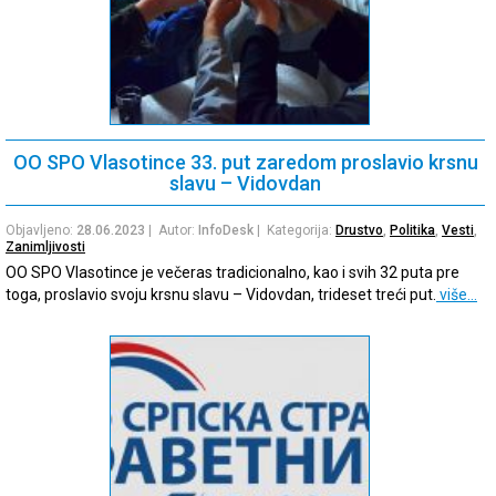
OO SPO Vlasotince 33. put zaredom proslavio krsnu
slavu – Vidovdan
Objavljeno:
28.06.2023
| Autor:
InfoDesk
| Kategorija:
Drustvo
,
Politika
,
Vesti
,
Zanimljivosti
OO SPO Vlasotince je večeras tradicionalno, kao i svih 32 puta pre
toga, proslavio svoju krsnu slavu – Vidovdan, trideset treći put.
više…