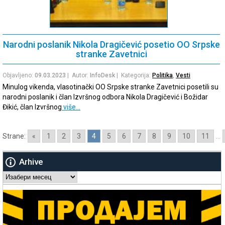
Narodni poslanik Nikola Dragičević posetio OO Srpske
stranke Zavetnici
Objavljeno:
09.03.2023
| Autor:
InfoDesk
| Kategorija:
Politika
,
Vesti
Minulog vikenda, vlasotinački OO Srpske stranke Zavetnici posetili su
narodni poslanik i član Izvršnog odbora Nikola Dragičević i Božidar
Đikić, član Izvršnog
više…
Strane:
«
1
2
3
4
5
6
7
8
9
10
11
...
Arhive
Arhive