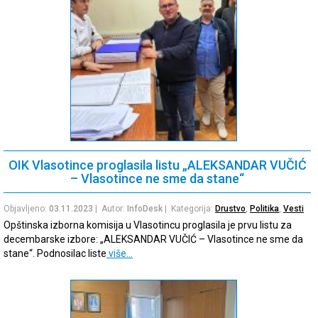
OIK Vlasotince proglasila listu „ALEKSANDAR VUČIĆ
– Vlasotince ne sme da stane“
Objavljeno:
03.11.2023
| Autor:
InfoDesk
| Kategorija:
Drustvo
,
Politika
,
Vesti
Opštinska izborna komisija u Vlasotincu proglasila je prvu listu za
decembarske izbore: „ALEKSANDAR VUČIĆ – Vlasotince ne sme da
stane“. Podnosilac liste
više…