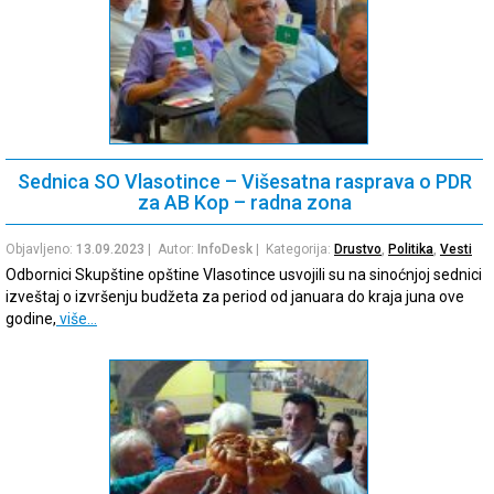
Sednica SO Vlasotince – Višesatna rasprava o PDR
za AB Kop – radna zona
Objavljeno:
13.09.2023
| Autor:
InfoDesk
| Kategorija:
Drustvo
,
Politika
,
Vesti
Odbornici Skupštine opštine Vlasotince usvojili su na sinoćnjoj sednici
izveštaj o izvršenju budžeta za period od januara do kraja juna ove
godine,
više…