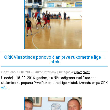
ORK Vlasotince ponovo član prve rukometne lige –
istok
Objavljeno:
19.09.2016
| Autor:
InfoDesk
| Kategorija:
Sport
,
Vesti
U nedelju 18. 09. 2016. godine je u Nišu odigrana kvalifikaciona
utakmica za popunu Prve Rukometne Lige – Istok, između ekipa ORK
više…