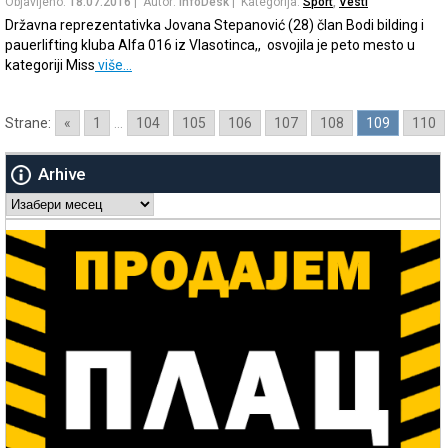
Objavljeno:
18.07.2016
| Autor:
InfoDesk
| Kategorija:
Sport
,
Vesti
Državna reprezentativka Jovana Stepanović (28) član Bodi bilding i
pauerlifting kluba Alfa 016 iz Vlasotinca,, osvojila je peto mesto u
kategoriji Miss
više…
Strane:
«
1
...
104
105
106
107
108
109
110
Arhive
Arhive