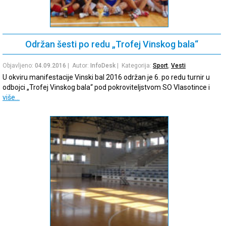
Održan šesti po redu „Trofej Vinskog bala“
Objavljeno:
04.09.2016
| Autor:
InfoDesk
| Kategorija:
Sport
,
Vesti
U okviru manifestacije Vinski bal 2016 održan je 6. po redu turnir u
odbojci „Trofej Vinskog bala“ pod pokroviteljstvom SO Vlasotince i
više…