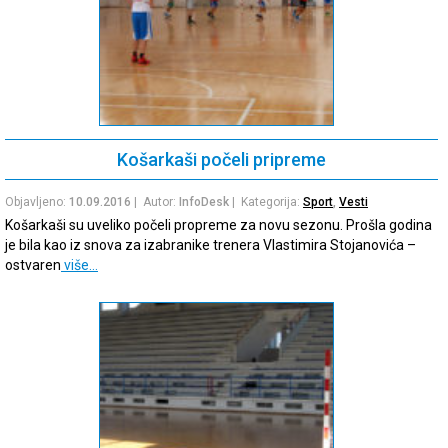
Košarkaši počeli pripreme
Objavljeno:
10.09.2016
| Autor:
InfoDesk
| Kategorija:
Sport
,
Vesti
Košarkaši su uveliko počeli propreme za novu sezonu. Prošla godina
je bila kao iz snova za izabranike trenera Vlastimira Stojanovića –
ostvaren
više…