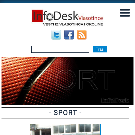
▼
▼
- SPORT -