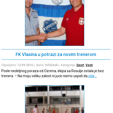
FK Vlasina u potrazi za novim trenerom
Objavljeno:
13.09.2016
| Autor:
InfoDesk
| Kategorija:
Sport
,
Vesti
Posle nedeljnog poraza od Ozrena, ekipa sa Rosulje ostala je bez
trenera. – Na moju veliku zalost ni juce nismo uspeli da
više…