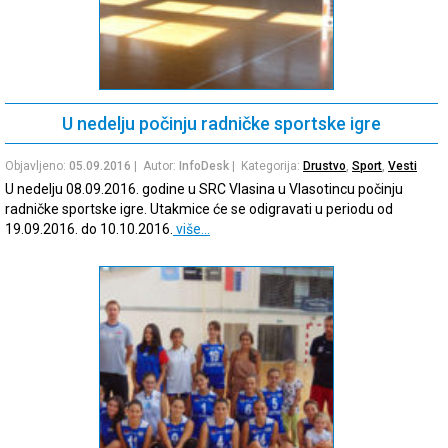
U nedelju počinju radničke sportske igre
Objavljeno:
05.09.2016
| Autor:
InfoDesk
| Kategorija:
Drustvo
,
Sport
,
Vesti
U nedelju 08.09.2016. godine u SRC Vlasina u Vlasotincu počinju
radničke sportske igre. Utakmice će se odigravati u periodu od
19.09.2016. do 10.10.2016.
više…