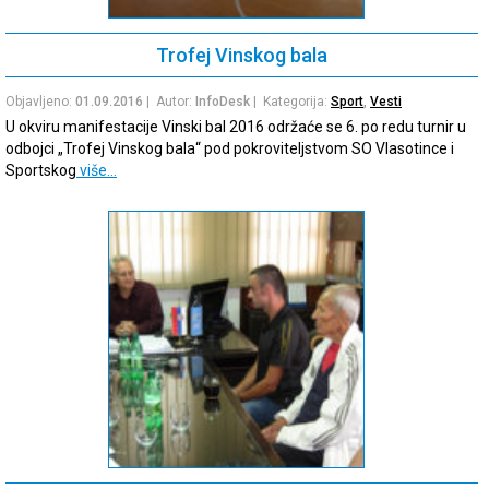
Trofej Vinskog bala
Objavljeno:
01.09.2016
| Autor:
InfoDesk
| Kategorija:
Sport
,
Vesti
U okviru manifestacije Vinski bal 2016 održaće se 6. po redu turnir u
odbojci „Trofej Vinskog bala“ pod pokroviteljstvom SO Vlasotince i
Sportskog
više…