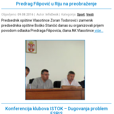
Predrag Filipović u Riju na preobraženje
Objavljeno:
09.08.2016
| Autor:
InfoDesk
| Kategorija:
Sport
,
Vesti
Predsednik opštine Vlasotince Zoran Todorović i zamenik
predsednika opštine Boško Stančić danas su organizovali prijem
povodom odlaska Predraga Filipovića, člana AK Vlasotince
više…
Konferencija klubova ISTOK – Dugovanja problem
FSRIS