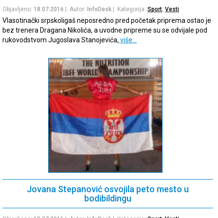
Objavljeno:
18.07.2016
| Autor:
InfoDesk
| Kategorija:
Sport
,
Vesti
Vlasotinački srpskoligaš neposredno pred početak priprema ostao je
bez trenera Dragana Nikolića, a uvodne pripreme su se odvijale pod
rukovodstvom Jugoslava Stanojevića,
više…
Jovana Stepanović osvojila peto mesto u
bodibildingu