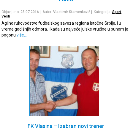
Objavljeno:
28.07.2016
| Autor:
Vlastimir Stamenković
| Kategorija:
Sport
,
Vesti
Agilno rukovodstvo fudbalskog saveza regiona istočne Srbije, i u
vreme godišnjih odmora, i kada su najveće julske vrućine u punom je
pogonu
više…
FK Vlasina – Izabran novi trener