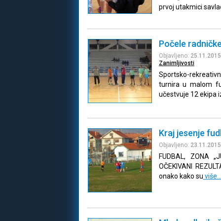
prvoj utakmici savl
Počele radničke
Objavljeno:
25.11.2015
Zanimljivosti
Sportsko-rekreativ
turnira u malom f
učestvuje 12 ekipa i
Kraj jesenje fu
Objavljeno:
23.11.2015
FUDBAL, ZONA „J
OČEKIVANI REZULTAT
onako kako su
više