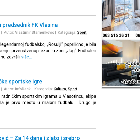
i predsednik FK Vlasina
| Autor:
Vlastimir Stamenković
| Kategorija:
Sport
,
egendarnoj fudbalskoj „Rosulji“ poprilično je bila
enjoj prvenstvenoj sezoni u zoni „Jug“. Fudbaleri
nu završili
više…
čke sportske igre
| Autor:
InfoDesk
| Kategorija:
Kultura
,
Sport
 radničkim sportskim igrama u Vlasotincu, ekipa
ojila je prvo mesto u malom fudbalu. Drugo je
vić – Za 14 dana i zlato i srebro