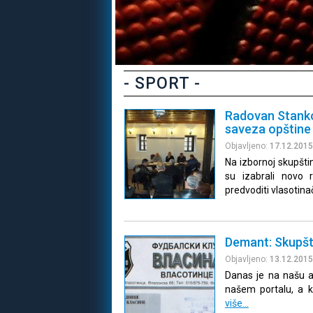
- SPORT -
Radovan Stanko
saveza opštine
Objavljeno:
17.12.2015
Na izbornoj skupšti
su izabrali novo 
predvoditi vlasotina
Demant: Skupšti
Objavljeno:
13.12.2015
Danas je na našu a
našem portalu, a k
više…