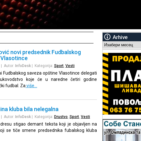
Arhive
Arhive
vić novi predsednik Fudbalskog
 Vlasotince
| Autor:
InfoDesk
| Kategorija:
Sport
,
Vesti
ni Fudbalskog saveza opštine Vlasotince delegati
rukovodstvo koje će u naredne četiri godine
čki fudbal. Za
više…
na kluba bila nelegalna
| Autor:
InfoDesk
| Kategorija:
Drustvo
,
Sport
,
Vesti
dresu stigao demant teksta koji je objavljen na
oji se tiče smene predsednika fubalskog kluba