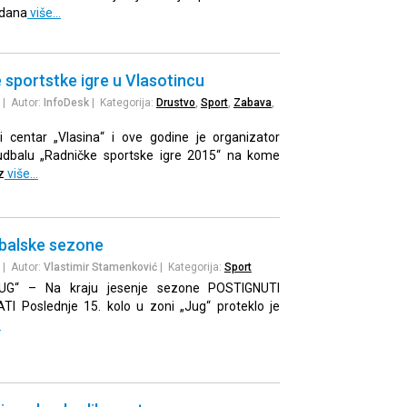
adana
više…
 sportstke igre u Vlasotincu
| Autor:
InfoDesk
| Kategorija:
Drustvo
,
Sport
,
Zabava
,
ni centar „Vlasina“ i ove godine je organizator
udbalu „Radničke sportske igre 2015“ na kome
z
više…
dbalske sezone
| Autor:
Vlastimir Stamenković
| Kategorija:
Sport
UG“ – Na kraju jesenje sezone POSTIGNUTI
I Poslednje 15. kolo u zoni „Jug“ proteklo je
…