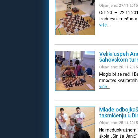
Objavljeno:
27.11.2015
Od 20 – 22.11.201
trodnevni međunar
više…
Veliki uspeh A
šahovskom turn
Objavljeno:
26.11.2015
Moglo bi se reći i 
mnoštvo kvalitetnih
više…
Mlade odbojka
takmičenju u D
Objavljeno:
25.11.2015
Na međuokružnom ta
škola „Siniša Janić“