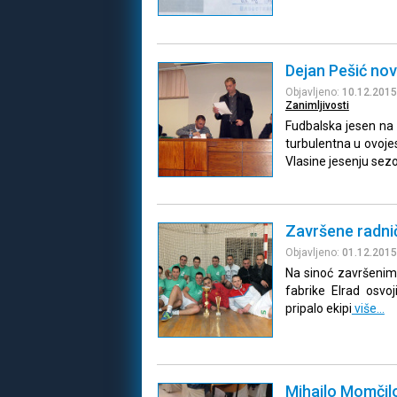
Dejan Pešić nov
Objavljeno:
10.12.2015
Zanimljivosti
Fudbalska jesen na l
turbulentna u ovojes
Vlasine jesenju sezo
Završene radni
Objavljeno:
01.12.2015
Na sinoć završenim
fabrike Elrad osv
pripalo ekipi
više…
Mihailo Momčilo