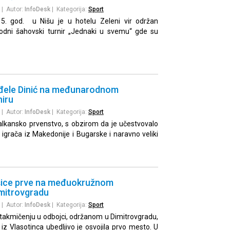
| Autor:
InfoDesk
| Kategorija:
Sport
5. god. u Nišu je u hotelu Zeleni vir održan
odni šahovski turnir „Jednaki u svemu“ gde su
nđele Dinić na međunarodnom
iru
| Autor:
InfoDesk
| Kategorija:
Sport
Balkansko prvenstvo, s obzirom da je učestvovalo
 igrača iz Makedonije i Bugarske i naravno veliki
šice prve na međuokružnom
imitrovgradu
| Autor:
InfoDesk
| Kategorija:
Sport
kmičenju u odbojci, održanom u Dimitrovgradu,
 iz Vlasotinca ubedljivo je osvojila prvo mesto. U