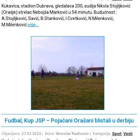
Kukavica, stadion Dubrava, gledalaca 200, sudija Nikola Stojiljković
(Orašje) strelac Nebojša Marković u 54.minutu. Budućnost :
A.Stojiljković, Savić, B.Stanković, I.Cvetković, N.Milenković,
M.Milenković
više…
Fudbal, Kup JSP – Pojačani Orašani blistali u derbiju
Objavljeno:
27.02.2023
| Autor:
Ninoslav Radicevic
| Kategorija:
Sport
,
Vesti