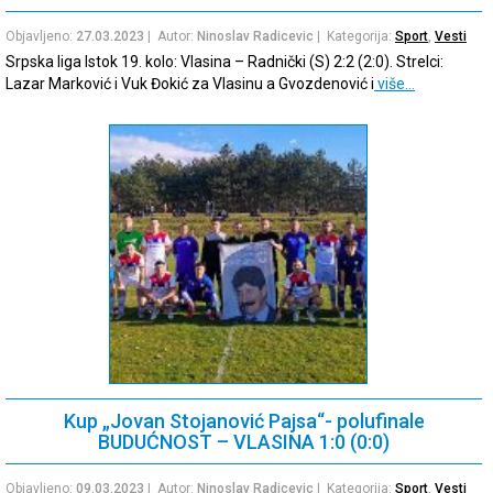
Objavljeno:
27.03.2023
| Autor:
Ninoslav Radicevic
| Kategorija:
Sport
,
Vesti
Srpska liga Istok 19. kolo: Vlasina – Radnički (S) 2:2 (2:0). Strelci:
Lazar Marković i Vuk Đokić za Vlasinu a Gvozdenović i
više…
Kup „Jovan Stojanović Pajsa“- polufinale
BUDUĆNOST – VLASINA 1:0 (0:0)
Objavljeno:
09.03.2023
| Autor:
Ninoslav Radicevic
| Kategorija:
Sport
,
Vesti