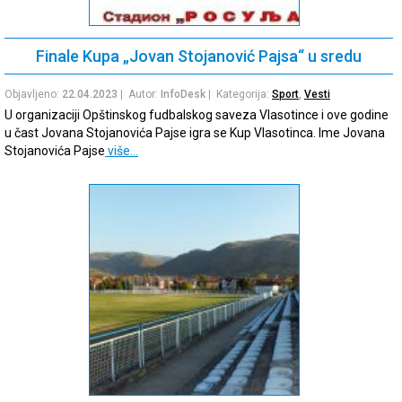
Finale Kupa „Jovan Stojanović Pajsa“ u sredu
Objavljeno:
22.04.2023
| Autor:
InfoDesk
| Kategorija:
Sport
,
Vesti
U organizaciji Opštinskog fudbalskog saveza Vlasotince i ove godine
u čast Jovana Stojanovića Pajse igra se Kup Vlasotinca. Ime Jovana
Stojanovića Pajse
više…