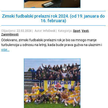
Zimski fudbalski prelazni rok 2024. (od 19. januara do
16. februara)
Objavljeno:
22.02.2024
| Autor:
InfoDesk
| Kategorija:
Sport
,
Vesti
,
Zanimljivosti
Očekivano, zimski fudbalski prelazni rok je bio sa mnogo manje
turbulencija u odnosu na letnji, kada bude prava gužva na ulaznim i
više…