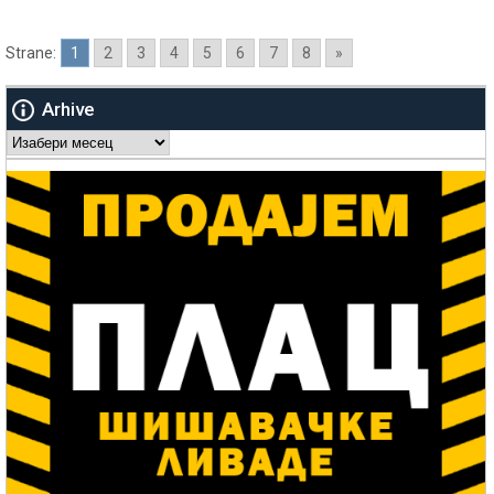
Strane:
1
2
3
4
5
6
7
8
»
Arhive
Arhive