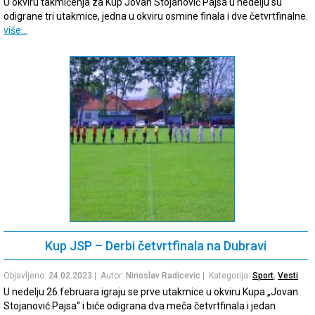
U okviru takmičenja za Kup Jovan Stojanović Pajsa u nedelju su
odigrane tri utakmice, jedna u okviru osmine finala i dve četvrtfinalne.
više…
Kup JSP – Derbi četvrtfinala na Dubravi
Objavljeno:
24.02.2023
| Autor:
Ninoslav Radicevic
| Kategorija:
Sport
,
Vesti
U nedelju 26.februara igraju se prve utakmice u okviru Kupa „Jovan
Stojanović Pajsa“ i biće odigrana dva meča četvrtfinala i jedan