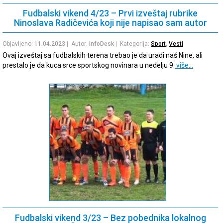
Fudbalski vikend 4/23 – Prvi izveštaj rubrike
Ninoslava Radičevića koji nije napisao sam autor
Objavljeno:
11.04.2023
| Autor:
InfoDesk
| Kategorija:
Sport
,
Vesti
Ovaj izveštaj sa fudbalskih terena trebao je da uradi naš Nine, ali
prestalo je da kuca srce sportskog novinara u nedelju 9.
više…
Fudbalski vikend 3/23 – Bez pobednika lokalnog