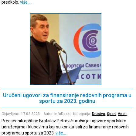
predkolo.
više…
Uručeni ugovori za finansiranje redovnih programa u
sportu za 2023. godinu
Objavljeno:
17.02.2023
| Autor:
InfoDesk
| Kategorija:
Drustvo
,
Sport
,
Vesti
Predsednik opštine Bratislav Petrović uručio je ugovore sportskim
udruženjima i klubovima koji su konkurisali za finansiranje redovnih
programa u sportu za 2023.
više…