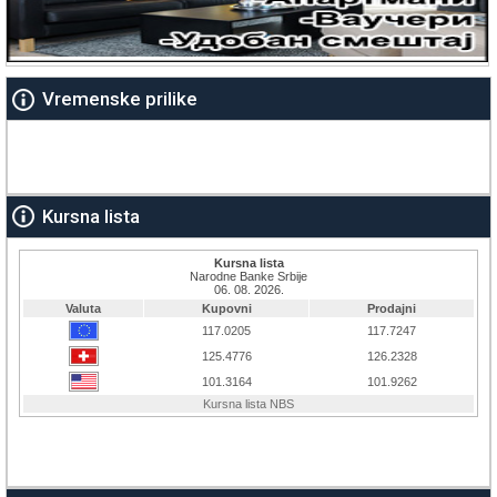
Vremenske prilike
Kursna lista