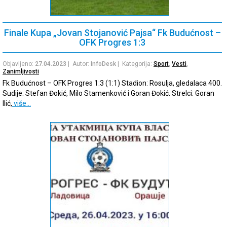
Finale Kupa „Jovan Stojanović Pajsa“ Fk Budućnost –
OFK Progres 1:3
Objavljeno:
27.04.2023
| Autor:
InfoDesk
| Kategorija:
Sport
,
Vesti
,
Zanimljivosti
Fk Budućnost – OFK Progres 1:3 (1:1) Stadion: Rosulja, gledalaca 400.
Sudije: Stefan Đokić, Milo Stamenković i Goran Đokić. Strelci: Goran
Ilić,
više…