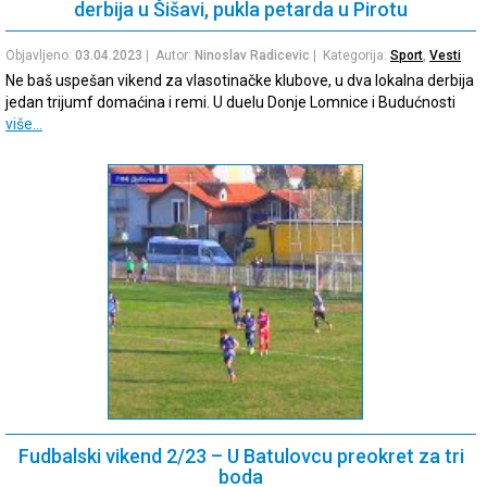
derbija u Šišavi, pukla petarda u Pirotu
Objavljeno:
03.04.2023
| Autor:
Ninoslav Radicevic
| Kategorija:
Sport
,
Vesti
Ne baš uspešan vikend za vlasotinačke klubove, u dva lokalna derbija
jedan trijumf domaćina i remi. U duelu Donje Lomnice i Budućnosti
više…
Fudbalski vikend 2/23 – U Batulovcu preokret za tri
boda