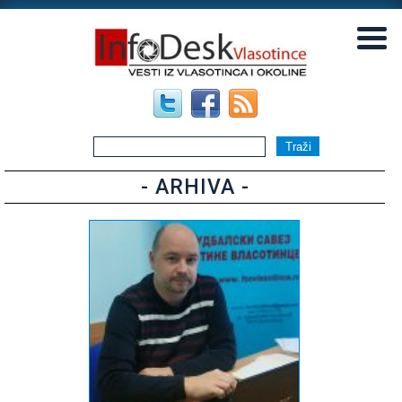
▼
▼
- ARHIVA -