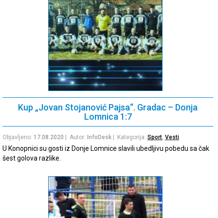
Kup „Jovan Stojanović Pajsa“. Gradac – Donja
Lomnica 1:7
Objavljeno:
17.08.2020
| Autor:
InfoDesk
| Kategorija:
Sport
,
Vesti
U Konopnici su gosti iz Donje Lomnice slavili ubedljivu pobedu sa čak
šest golova razlike.