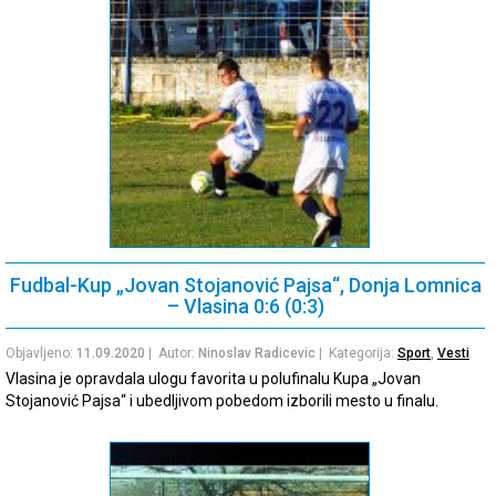
Fudbal-Kup „Jovan Stojanović Pajsa“, Donja Lomnica
– Vlasina 0:6 (0:3)
Objavljeno:
11.09.2020
| Autor:
Ninoslav Radicevic
| Kategorija:
Sport
,
Vesti
Vlasina je opravdala ulogu favorita u polufinalu Kupa „Jovan
Stojanović Pajsa“ i ubedljivom pobedom izborili mesto u finalu.