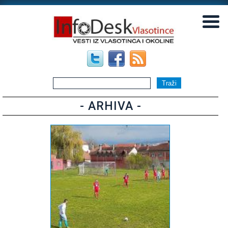
▼
▼
- ARHIVA -