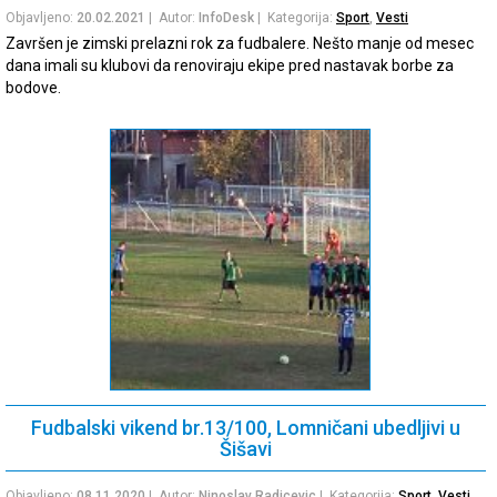
Objavljeno:
20.02.2021
| Autor:
InfoDesk
| Kategorija:
Sport
,
Vesti
Završen je zimski prelazni rok za fudbalere. Nešto manje od mesec
dana imali su klubovi da renoviraju ekipe pred nastavak borbe za
bodove.
Fudbalski vikend br.13/100, Lomničani ubedljivi u
Šišavi
Objavljeno:
08.11.2020
| Autor:
Ninoslav Radicevic
| Kategorija:
Sport
,
Vesti