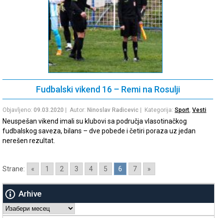
Fudbalski vikend 16 – Remi na Rosulji
Objavljeno:
09.03.2020
| Autor:
Ninoslav Radicevic
| Kategorija:
Sport
,
Vesti
Neuspešan vikend imali su klubovi sa područja vlasotinačkog
fudbalskog saveza, bilans – dve pobede i četiri poraza uz jedan
nerešen rezultat.
Strane:
«
1
2
3
4
5
6
7
»
Arhive
Arhive