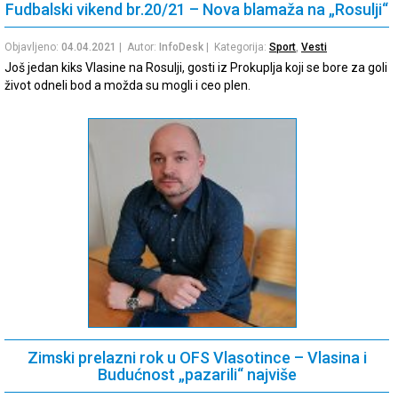
Fudbalski vikend br.20/21 – Nova blamaža na „Rosulji“
Objavljeno:
04.04.2021
| Autor:
InfoDesk
| Kategorija:
Sport
,
Vesti
Još jedan kiks Vlasine na Rosulji, gosti iz Prokuplja koji se bore za goli
život odneli bod a možda su mogli i ceo plen.
Zimski prelazni rok u OFS Vlasotince – Vlasina i
Budućnost „pazarili“ najviše