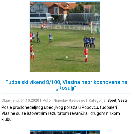
Fudbalski vikend 8/100, Vlasina neprikosnovena na
„Rosulji“
Objavljeno:
04.10.2020
| Autor:
Ninoslav Radicevic
| Kategorija:
Sport
,
Vesti
Posle prošlonedeljnog ubedljivog poraza u Popovcu, fudbaleri
Vlasine su se istovetnim rezultatom revanširali drugom niškom
klubu.