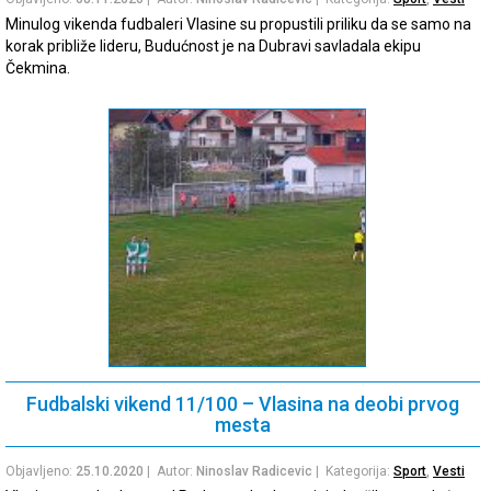
Minulog vikenda fudbaleri Vlasine su propustili priliku da se samo na
korak približe lideru, Budućnost je na Dubravi savladala ekipu
Čekmina.
Fudbalski vikend 11/100 – Vlasina na deobi prvog
mesta
Objavljeno:
25.10.2020
| Autor:
Ninoslav Radicevic
| Kategorija:
Sport
,
Vesti