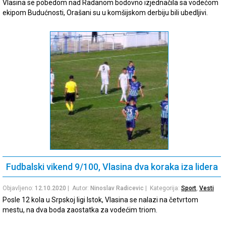
Vlasina se pobedom nad Radanom bodovno izjednačila sa vodećom
ekipom Budućnosti, Orašani su u komšijskom derbiju bili ubedljivi.
Fudbalski vikend 9/100, Vlasina dva koraka iza lidera
Objavljeno:
12.10.2020
| Autor:
Ninoslav Radicevic
| Kategorija:
Sport
,
Vesti
Posle 12 kola u Srpskoj ligi Istok, Vlasina se nalazi na četvrtom
mestu, na dva boda zaostatka za vodećim triom.