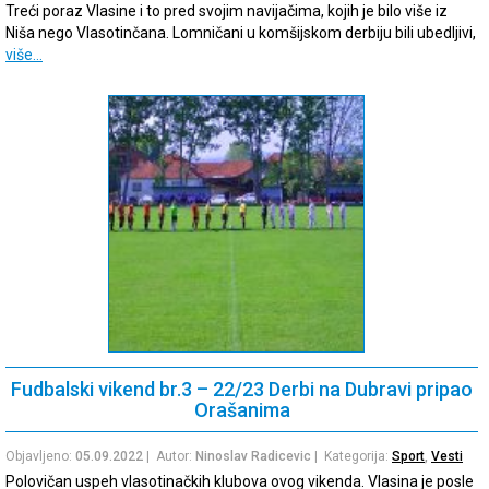
Treći poraz Vlasine i to pred svojim navijačima, kojih je bilo više iz
Niša nego Vlasotinčana. Lomničani u komšijskom derbiju bili ubedljivi,
više…
Fudbalski vikend br.3 – 22/23 Derbi na Dubravi pripao
Orašanima
Objavljeno:
05.09.2022
| Autor:
Ninoslav Radicevic
| Kategorija:
Sport
,
Vesti
Polovičan uspeh vlasotinačkih klubova ovog vikenda. Vlasina je posle