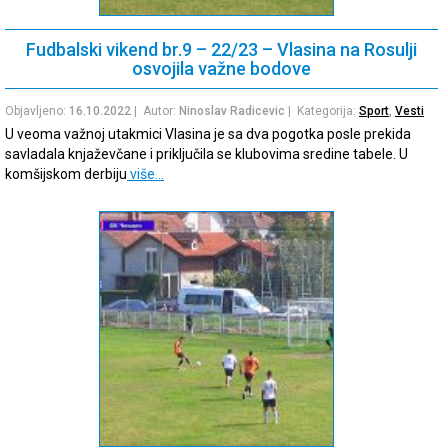
Fudbalski vikend br.9 – 22/23 – Vlasina na Rosulji
osvojila važne bodove
Objavljeno:
16.10.2022
| Autor:
Ninoslav Radicevic
| Kategorija:
Sport
,
Vesti
U veoma važnoj utakmici Vlasina je sa dva pogotka posle prekida
savladala knjaževčane i priključila se klubovima sredine tabele. U
komšijskom derbiju
više…