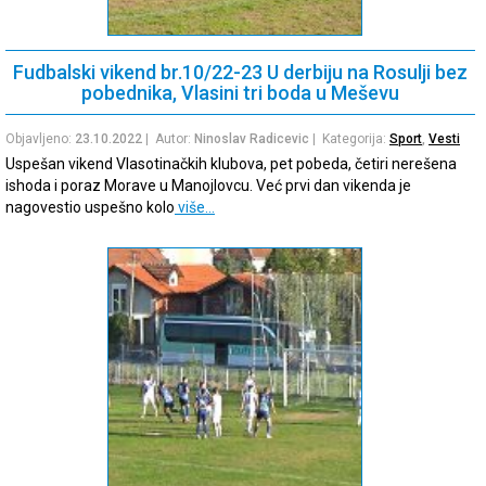
Fudbalski vikend br.10/22-23 U derbiju na Rosulji bez
pobednika, Vlasini tri boda u Meševu
Objavljeno:
23.10.2022
| Autor:
Ninoslav Radicevic
| Kategorija:
Sport
,
Vesti
Uspešan vikend Vlasotinačkih klubova, pet pobeda, četiri nerešena
ishoda i poraz Morave u Manojlovcu. Već prvi dan vikenda je
nagovestio uspešno kolo
više…