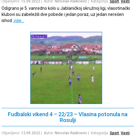
Objavljeno:
15.09.2022
| Autor:
Ninoslav Radicevic
| Kategorija:
Sport
,
Vesti
Odigrano je 5. vanredno kolo u Jablaničkoj okružnoj ligi, vlasotinački
klubovi su zabeležili dve pobede i jedan poraz, uz jedan nerešen
ishod.
više…
Fudbalski vikend 4 – 22/23 – Vlasina potonula na
Rosulji
Objavljeno:
12.09.2022
| Autor:
Ninoslav Radicevic
| Kategorija:
Sport
,
Vesti