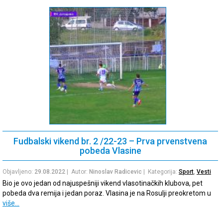
Fudbalski vikend br. 2 /22-23 – Prva prvenstvena
pobeda Vlasine
Objavljeno:
29.08.2022
| Autor:
Ninoslav Radicevic
| Kategorija:
Sport
,
Vesti
Bio je ovo jedan od najuspešniji vikend vlasotinačkih klubova, pet
pobeda dva remija i jedan poraz. Vlasina je na Rosulji preokretom u
više…