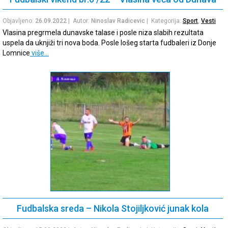
Objavljeno:
26.09.2022
| Autor:
Ninoslav Radicevic
| Kategorija:
Sport
,
Vesti
Vlasina pregrmela dunavske talase i posle niza slabih rezultata
uspela da uknjiži tri nova boda. Posle lošeg starta fudbaleri iz Donje
Lomnice
više…
Fudbalska sreda – Nikola Stojiljković junak kola