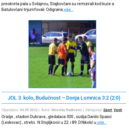
preokreta pala u Svilajncu, Stajkovčani su remizirali kod kuće a
Batulovčani trijumfovali. Odigrana
više…
JOL 3. kolo, Budućnost – Donja Lomnica 3:2 (2:0)
Objavljeno:
04.09.2022
| Autor:
Ninoslav Radicevic
| Kategorija:
Sport
,
Vesti
Orašje , stadion Dubrava , gledalaca 300 , sudija Danilo Spasić
(Leskovac) , strelci : N.Stojiljković u 22. i 89. D.Nikolić u
više…