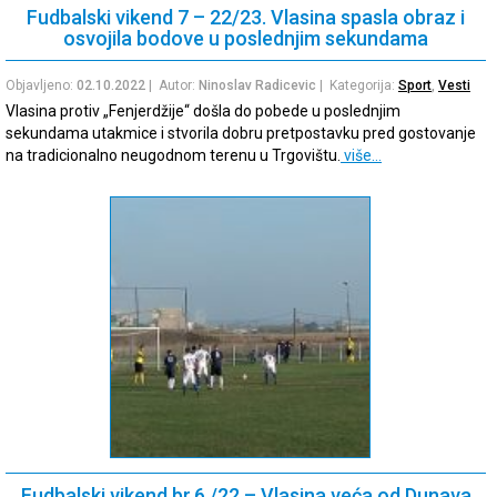
Fudbalski vikend 7 – 22/23. Vlasina spasla obraz i
osvojila bodove u poslednjim sekundama
Objavljeno:
02.10.2022
| Autor:
Ninoslav Radicevic
| Kategorija:
Sport
,
Vesti
Vlasina protiv „Fenjerdžije“ došla do pobede u poslednjim
sekundama utakmice i stvorila dobru pretpostavku pred gostovanje
na tradicionalno neugodnom terenu u Trgovištu.
više…
Fudbalski vikend br.6 /22 – Vlasina veća od Dunava