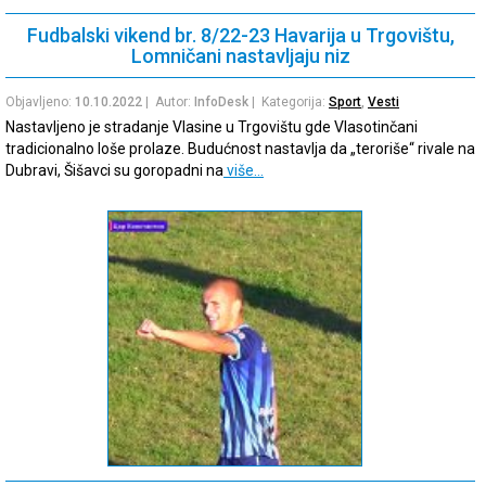
Fudbalski vikend br. 8/22-23 Havarija u Trgovištu,
Lomničani nastavljaju niz
Objavljeno:
10.10.2022
| Autor:
InfoDesk
| Kategorija:
Sport
,
Vesti
Nastavljeno je stradanje Vlasine u Trgovištu gde Vlasotinčani
tradicionalno loše prolaze. Budućnost nastavlja da „teroriše“ rivale na
Dubravi, Šišavci su goropadni na
više…