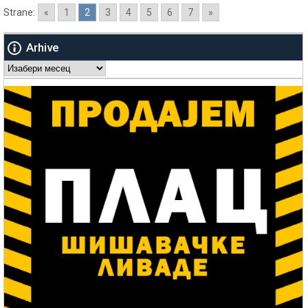
Strane:
«
1
2
3
4
5
6
7
»
Arhive
Arhive