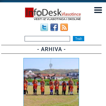
▼
▼
- ARHIVA -