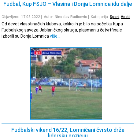
Fudbal, Kup FSJO – Vlasina i Donja Lomnica idu dalje
Objavljeno:
17.03.2022
| Autor:
Ninoslav Radicevic
| Kategorija:
Sport
,
Vesti
Od devet vlasotinačkih klubova, koliko ih je bilo na početku Kupa
Fudbalskog saveza Jablaničkog okruga, plasman u četvrtfinale
izborili su Donja Lomnica
više…
Fudbalski vikend 16/22, Lomničani čvrsto drže
lidersku poziciju