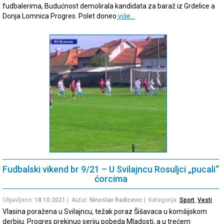
fudbalerima, Budućnost demolirala kandidata za baraž iz Grdelice a
Donja Lomnica Progres. Polet doneo
više…
Fudbalski vikend br 9/21 – U Svilajncu Rosuljci „pucali“
ćorcima
Objavljeno:
18.10.2021
| Autor:
Ninoslav Radicevic
| Kategorija:
Sport
,
Vesti
Vlasina poražena u Svilajncu, težak poraz Šišavaca u komšijskom
derbiju. Progres prekinuo seriju pobeda Mladosti, a u trećem