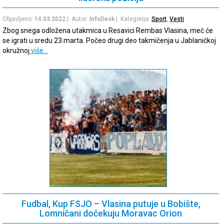
Objavljeno:
14.03.2022
| Autor:
InfoDesk
| Kategorija:
Sport
,
Vesti
Zbog snega odložena utakmica u Resavici Rembas Vlasina, meč će
se igrati u sredu 23.marta. Počeo drugi deo takmičenja u Jablaničkoj
okružnoj
više…
Fudbal, Kup FSJO – Vlasina putuje u Bobište,
Lomničani dočekuju Moravac Orion