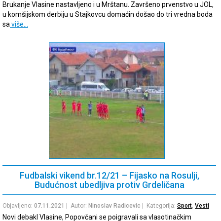
Brukanje Vlasine nastavljeno i u Mrštanu. Završeno prvenstvo u JOL,
u komšijskom derbiju u Stajkovcu domaćin došao do tri vredna boda
sa
više…
Fudbalski vikend br.12/21 – Fijasko na Rosulji,
Budućnost ubedljiva protiv Grdeličana
Objavljeno:
07.11.2021
| Autor:
Ninoslav Radicevic
| Kategorija:
Sport
,
Vesti
Novi debakl Vlasine, Popovčani se poigravali sa vlasotinačkim