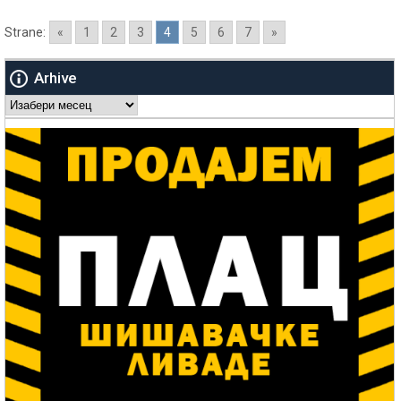
Strane:
«
1
2
3
4
5
6
7
»
Arhive
Arhive