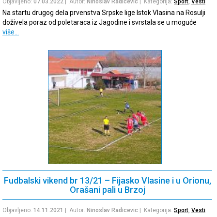
Objavljeno:
07.03.2022
| Autor:
Ninoslav Radicevic
| Kategorija:
Sport
,
Vesti
Na startu drugog dela prvenstva Srpske lige Istok Vlasina na Rosulji
doživela poraz od poletaraca iz Jagodine i svrstala se u moguće
više…
Fudbalski vikend br 13/21 – Fijasko Vlasine i u Orionu,
Orašani pali u Brzoj
Objavljeno:
14.11.2021
| Autor:
Ninoslav Radicevic
| Kategorija:
Sport
,
Vesti