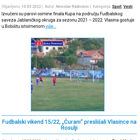
Objavljeno:
10.03.2022
| Autor:
Ninoslav Radicevic
| Kategorija:
Sport
,
Vesti
Izvučeni su parovi osmine finala Kupa na području Fudbalskog
saveza Jablaničkog okruga za sezonu 2021 – 2022. Vlasina gostuje
u Bobištu istoimenom
više…
Fudbalski vikend 15/22, „Ćurani“ preslišali Vlasince na
Rosulji