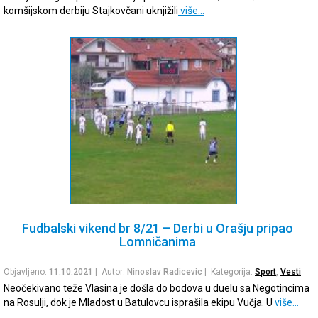
komšijskom derbiju Stajkovčani uknjižili
više…
Fudbalski vikend br 8/21 – Derbi u Orašju pripao
Lomničanima
Objavljeno:
11.10.2021
| Autor:
Ninoslav Radicevic
| Kategorija:
Sport
,
Vesti
Neočekivano teže Vlasina je došla do bodova u duelu sa Negotincima
na Rosulji, dok je Mladost u Batulovcu isprašila ekipu Vučja. U
više…