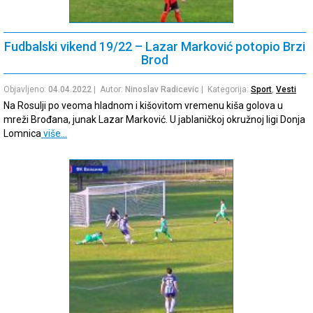
Fudbalski vikend 19/22 – Lazar Marković potopio Brzi
Brod
Objavljeno:
04.04.2022
| Autor:
Ninoslav Radicevic
| Kategorija:
Sport
,
Vesti
Na Rosulji po veoma hladnom i kišovitom vremenu kiša golova u
mreži Brođana, junak Lazar Marković. U jablaničkoj okružnoj ligi Donja
Lomnica
više…