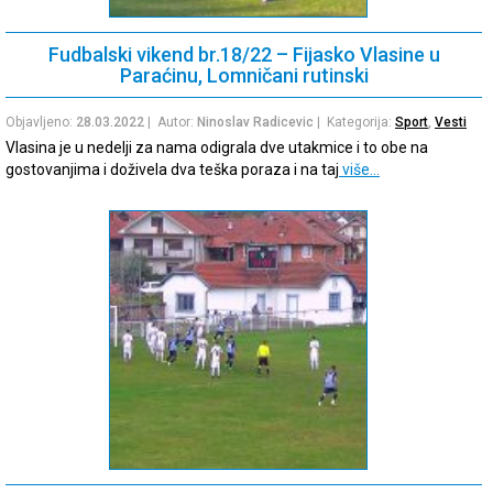
Fudbalski vikend br.18/22 – Fijasko Vlasine u
Paraćinu, Lomničani rutinski
Objavljeno:
28.03.2022
| Autor:
Ninoslav Radicevic
| Kategorija:
Sport
,
Vesti
Vlasina je u nedelji za nama odigrala dve utakmice i to obe na
gostovanjima i doživela dva teška poraza i na taj
više…