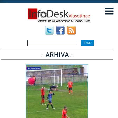
▼
▼
- ARHIVA -