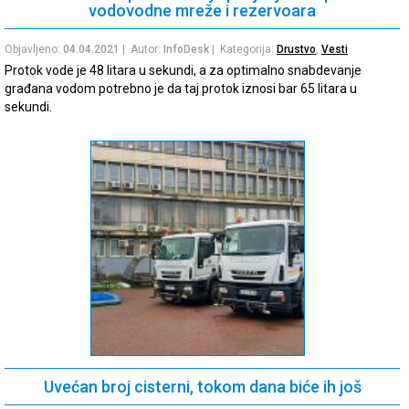
vodovodne mreže i rezervoara
Objavljeno:
04.04.2021
| Autor:
InfoDesk
| Kategorija:
Drustvo
,
Vesti
Protok vode je 48 litara u sekundi, a za optimalno snabdevanje
građana vodom potrebno je da taj protok iznosi bar 65 litara u
sekundi.
Uvećan broj cisterni, tokom dana biće ih još