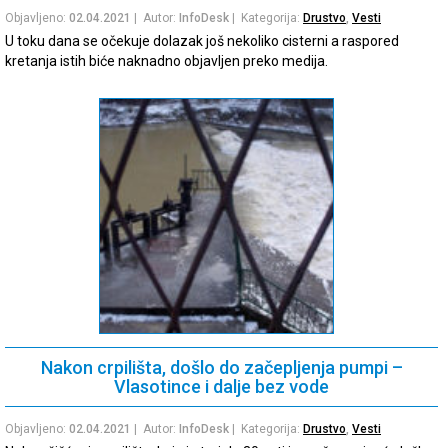
Objavljeno:
02.04.2021
| Autor:
InfoDesk
| Kategorija:
Drustvo
,
Vesti
U toku dana se očekuje dolazak još nekoliko cisterni a raspored
kretanja istih biće naknadno objavljen preko medija.
Nakon crpilišta, došlo do začepljenja pumpi –
Vlasotince i dalje bez vode
Objavljeno:
02.04.2021
| Autor:
InfoDesk
| Kategorija:
Drustvo
,
Vesti