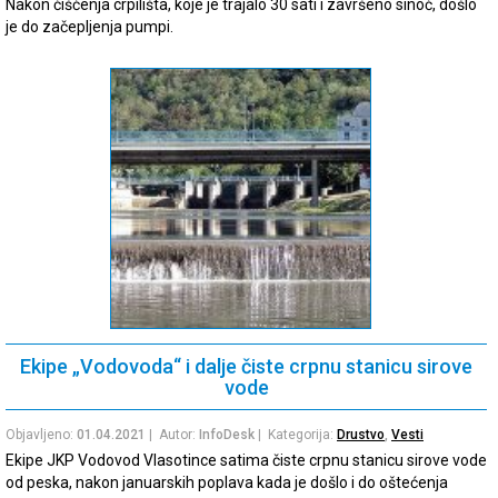
Nakon čišćenja crpilišta, koje je trajalo 30 sati i završeno sinoć, došlo
je do začepljenja pumpi.
Ekipe „Vodovoda“ i dalje čiste crpnu stanicu sirove
vode
Objavljeno:
01.04.2021
| Autor:
InfoDesk
| Kategorija:
Drustvo
,
Vesti
Ekipe JKP Vodovod Vlasotince satima čiste crpnu stanicu sirove vode
od peska, nakon januarskih poplava kada je došlo i do oštećenja