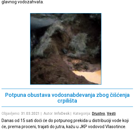
glavnog vodozahvata.
Potpuna obustava vodosnabdevanja zbog čišćenja
crpilišta
Objavljeno:
31.03.2021
| Autor:
InfoDesk
| Kategorija:
Drustvo
,
Vesti
Danas od 15 sati doći će do potpunog prekida u distribuciji vode koji
će, prema proceni, trajati do jutra, kažu u JKP vodovod Vlasotince.