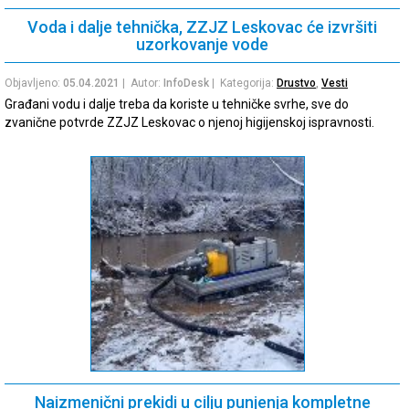
Voda i dalje tehnička, ZZJZ Leskovac će izvršiti
uzorkovanje vode
Objavljeno:
05.04.2021
| Autor:
InfoDesk
| Kategorija:
Drustvo
,
Vesti
Građani vodu i dalje treba da koriste u tehničke svrhe, sve do
zvanične potvrde ZZJZ Leskovac o njenoj higijenskoj ispravnosti.
Naizmenični prekidi u cilju punjenja kompletne