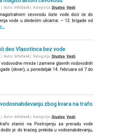
na magistralnom cevovodu
| Autor:
InfoDesk
| Kategorija:
Drustvo
,
Vesti
magistralnom cevovodu čiste vode doći će do
čenja vode u sledećim ulicama: – 12. brigade od
še…
ći deo Vlasotinca bez vode
| Autor:
InfoDesk
| Kategorija:
Drustvo
,
Vesti
e vodovodne mreže i zamene glavnih vodovodnih
brigade (skver), u ponedeljak 14. februara od 7 do
u vodosnabdevanju zbog kvara na trafo
| Autor:
InfoDesk
| Kategorija:
Drustvo
,
Vesti
trafo stanici na Postrojenju za preradu vode
, došlo je do kraćeg prekida u vodosnabdevanju,