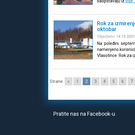
saopštavaju iz
više
Rok za izmiren
oktobar
Objavljeno:
14.10.2021
Na poleđini septe
namenjeno korisnici
Vlasotince. Rok za 
Strane:
«
1
2
3
4
5
6
7
Pratite nas na Facebook-u