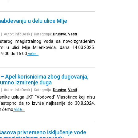
abdevanju u delu ulice MIje
| Autor:
InfoDesk
| Kategorija:
Drustvo
,
Vesti
starog magistralnog voda sa novoizgrađenim
m u ulici Mije Milenkovića, dana 14.03.2025.
 9.00 do 15.00
više…
– Apel korisnicima zbog dugovanja,
umno izmirenje duga
| Autor:
InfoDesk
| Kategorija:
Drustvo
,
Vesti
nike usluga JKP “Vodovod” Vlasotince koji nisu
uzastopno da to izvrše najkasnije do 30.8.2024.
om ćemo
više…
časova privremeno isključenje vode