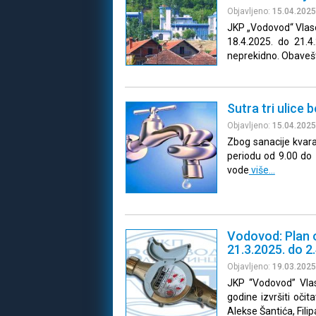
Objavljeno:
15.04.2025
JKP „Vodovod“ Vlaso
18.4.2025. do 21.4
neprekidno. Obave
Sutra tri ulice
Objavljeno:
15.04.2025
Zbog sanacije kvar
periodu od 9.00 do 
vode
više…
Vodovod: Plan 
21.3.2025. do 2
Objavljeno:
19.03.2025
JKP “Vodovod” Vlas
godine izvršiti oči
Alekse Šantića, Filipa