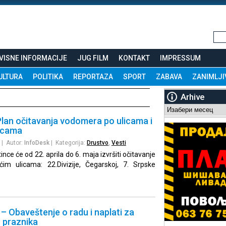
VISNE INFORMACIJE
JUG FILM
KONTAKT
IMPRESSUM
ULTURA
POLITIKA
REPORTAZA
SPORT
ZABAVA
ZANIMLJI
Arhive
Arhive
lan očitavanja vodomera po ulicama i
icama
| Autor:
InfoDesk
| Kategorija:
Drustvo
,
Vesti
ce će od 22. aprila do 6. maja izvršiti očitavanje
im ulicama: 22.Divizije, Čegarskoj, 7. Srpske
 Obaveštenje o radu i naplati za
 praznika