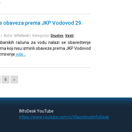
…
je obaveza prema JKP Vodovod 29.
| Autor:
InfoDesk
| Kategorija:
Drustvo
,
Vesti
mbarskih računa za vodu nalazi se obaveštenje
ma koji nisu izmirili obaveze prema JKP Vodovod
izmirenje
više…
8
»
INfoDesk YouTube
https://www.youtube.com/c/VlasotinceInfoDesk