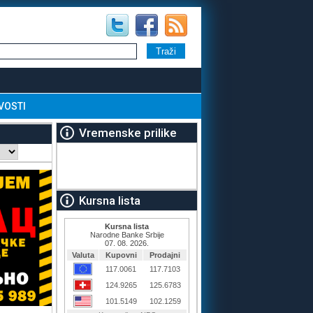
VOSTI
Vremenske prilike
Kursna lista