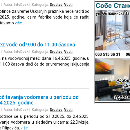
| Autor:
InfoDesk
| Kategorija:
Drustvo
,
Vesti
tince za vreme Uskršnjih praznika neće raditi od
.2025. godine, osim fabrike vode koja će raditi
štavamo
više…
 bez vode od 9.00 do 11.00 časova
| Autor:
InfoDesk
| Kategorija:
Drustvo
,
Vesti
a na vodovodnoj mreži dana 16.4.2025. godine, u
11.00 časova doći će do privremenog isključenja
očitavanja vodomera u periodu od
.4.2025. godine
| Autor:
InfoDesk
| Kategorija:
Drustvo
,
Vesti
otince će u periodu od 21.3.2025. do 2.4.2025.
tavanje vodomera u sledećim ulicama: 22.Divizije,
 Filipovića,
više…