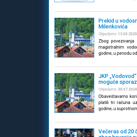
Prekid u vodosn
Milenkovića
Objavljeno:
13.03.2025
Zbog povezivanja 
magistralnim vodo
godine, u periodu od
JKP „Vodovod“ 
moguće sporaz
Objavljeno:
30.07.2024
Obaveštavamo koris
platili tri računa 
godine, u suprotn
Večeras od 20 