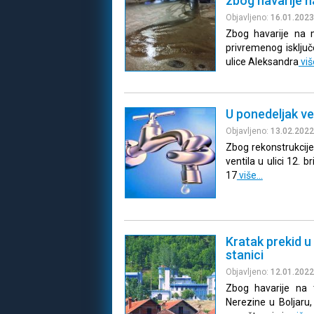
zbog havarije 
Objavljeno:
16.01.2023
Zbog havarije na 
privremenog isklju
ulice Aleksandra
vi
U ponedeljak ve
Objavljeno:
13.02.2022
Zbog rekonstrukcij
ventila u ulici 12. 
17
više…
Kratak prekid 
stanici
Objavljeno:
12.01.2022
Zbog havarije na 
Nerezine u Boljaru