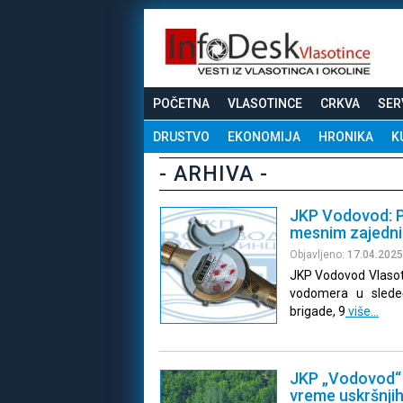
POČETNA
VLASOTINCE
CRKVA
SER
DRUSTVO
EKONOMIJA
HRONIKA
K
- ARHIVA -
JKP Vodovod: P
mesnim zajedn
Objavljeno:
17.04.2025
JKP Vodovod Vlasotin
vodomera u sledeć
brigade, 9
više…
JKP „Vodovod“ –
vreme uskršnjih