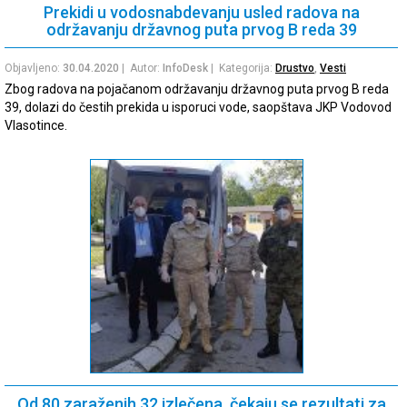
Prekidi u vodosnabdevanju usled radova na
održavanju državnog puta prvog B reda 39
Objavljeno:
30.04.2020
| Autor:
InfoDesk
| Kategorija:
Drustvo
,
Vesti
Zbog radova na pojačanom održavanju državnog puta prvog B reda
39, dolazi do čestih prekida u isporuci vode, saopštava JKP Vodovod
Vlasotince.
Od 80 zaraženih 32 izlečena, čekaju se rezultati za