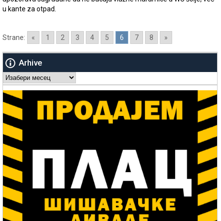
u kante za otpad.
Strane:
«
1
2
3
4
5
6
7
8
»
Arhive
Arhive