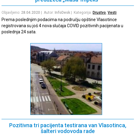
Objavljeno:
28.04.2020
| Autor:
InfoDesk
| Kategorija:
Drustvo
,
Vesti
Prema poslednjim podacima na području opštine Vlasotince
registrovana su još 4 nova slučaja COVID pozitivnih pacijenata u
poslednja 24 sata.
Pozitivna tri pacijenta testirana van Vlasotinca,
šalteri vodovoda rade