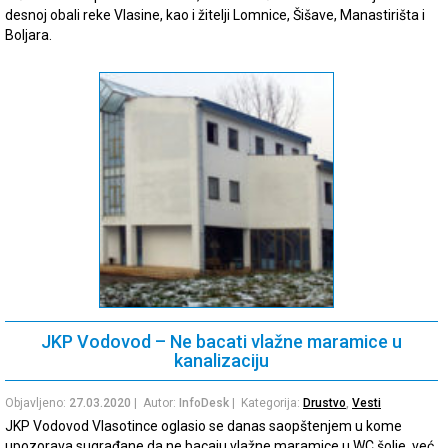
desnoj obali reke Vlasine, kao i žitelji Lomnice, Šišave, Manastirišta i
Boljara.
JKP Vodovod – Ne bacati vlažne maramice u
kanalizaciju
Objavljeno:
27.03.2020
| Autor:
InfoDesk
| Kategorija:
Drustvo
,
Vesti
JKP Vodovod Vlasotince oglasio se danas saopštenjem u kome
upozorava sugrađane da ne bacaju vlažne maramice u WC šolje, već