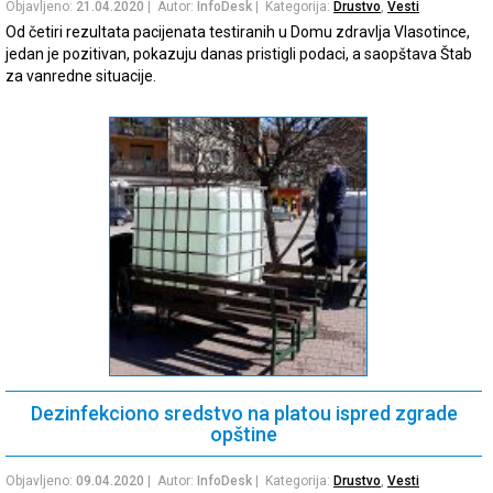
Objavljeno:
21.04.2020
| Autor:
InfoDesk
| Kategorija:
Drustvo
,
Vesti
Od četiri rezultata pacijenata testiranih u Domu zdravlja Vlasotince,
jedan je pozitivan, pokazuju danas pristigli podaci, a saopštava Štab
za vanredne situacije.
Dezinfekciono sredstvo na platou ispred zgrade
opštine
Objavljeno:
09.04.2020
| Autor:
InfoDesk
| Kategorija:
Drustvo
,
Vesti