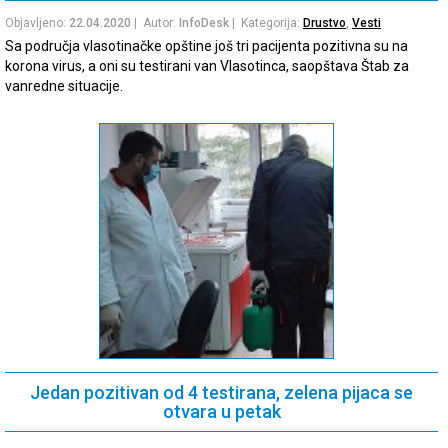
Objavljeno:
22.04.2020
| Autor:
InfoDesk
| Kategorija:
Drustvo
,
Vesti
Sa područja vlasotinačke opštine još tri pacijenta pozitivna su na
korona virus, a oni su testirani van Vlasotinca, saopštava Štab za
vanredne situacije.
Jedan pozitivan od 4 testirana, zelena pijaca se
otvara u petak