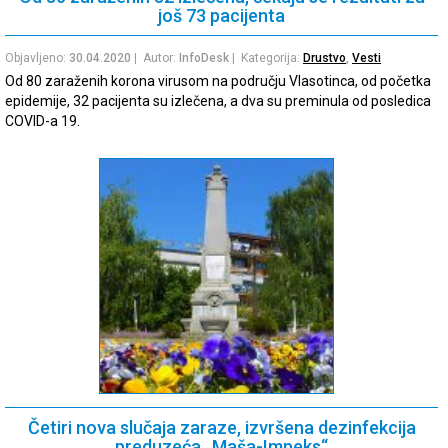
još 73 pacijenta
Objavljeno:
30.04.2020
| Autor:
InfoDesk
| Kategorija:
Drustvo
,
Vesti
Od 80 zaraženih korona virusom na području Vlasotinca, od početka
epidemije, 32 pacijenta su izlečena, a dva su preminula od posledica
COVID-a 19.
Četiri nova slučaja zaraze, izvršena dezinfekcija
preduzeća „Maša-Impeks“