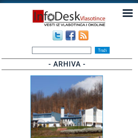
▼
▼
- ARHIVA -