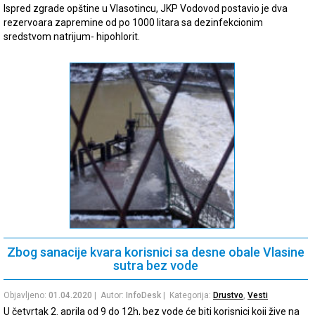
Ispred zgrade opštine u Vlasotincu, JKP Vodovod postavio je dva
rezervoara zapremine od po 1000 litara sa dezinfekcionim
sredstvom natrijum- hipohlorit.
Zbog sanacije kvara korisnici sa desne obale Vlasine
sutra bez vode
Objavljeno:
01.04.2020
| Autor:
InfoDesk
| Kategorija:
Drustvo
,
Vesti
U četvrtak 2. aprila od 9 do 12h, bez vode će biti korisnici koji žive na