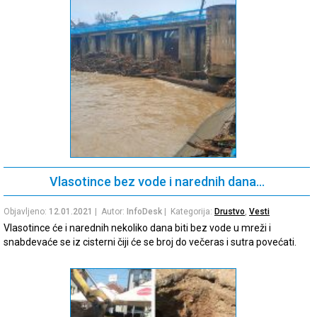
Vlasotince bez vode i narednih dana…
Objavljeno:
12.01.2021
| Autor:
InfoDesk
| Kategorija:
Drustvo
,
Vesti
Vlasotince će i narednih nekoliko dana biti bez vode u mreži i
snabdevaće se iz cisterni čiji će se broj do večeras i sutra povećati.