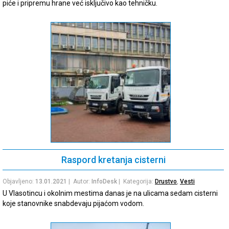
piće i pripremu hrane već isključivo kao tehničku.
Raspord kretanja cisterni
Objavljeno:
13.01.2021
| Autor:
InfoDesk
| Kategorija:
Drustvo
,
Vesti
U Vlasotincu i okolnim mestima danas je na ulicama sedam cisterni
koje stanovnike snabdevaju pijaćom vodom.