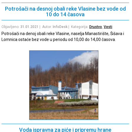
Potrošači na desnoj obali reke Vlasine bez vode od
10 do 14 časova
Objavljeno:
31.01.2021
| Autor:
InfoDesk
| Kategorija:
Drustvo
,
Vesti
Potrošači na denoj obali reke Vlasine, naselja Manastirište, Šišava i
Lomnica ostaće bez vode u periodu od 10,00 do 14,00 časova.
Voda ispravna za piće i pripremu hrane