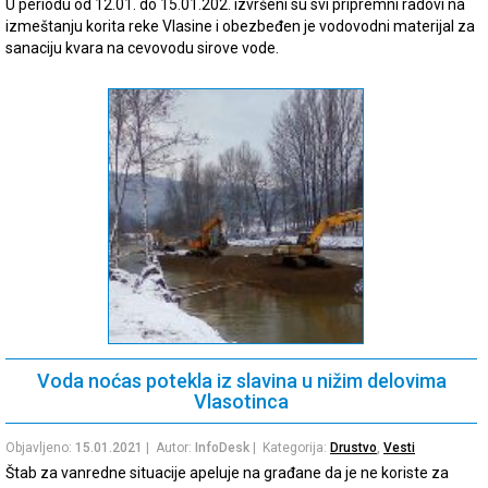
U periodu od 12.01. do 15.01.202. izvršeni su svi pripremni radovi na
izmeštanju korita reke Vlasine i obezbeđen je vodovodni materijal za
sanaciju kvara na cevovodu sirove vode.
Voda noćas potekla iz slavina u nižim delovima
Vlasotinca
Objavljeno:
15.01.2021
| Autor:
InfoDesk
| Kategorija:
Drustvo
,
Vesti
Štab za vanredne situacije apeluje na građane da je ne koriste za