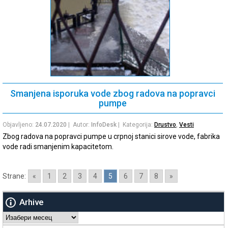
Smanjena isporuka vode zbog radova na popravci
pumpe
Objavljeno:
24.07.2020
| Autor:
InfoDesk
| Kategorija:
Drustvo
,
Vesti
Zbog radova na popravci pumpe u crpnoj stanici sirove vode, fabrika
vode radi smanjenim kapacitetom.
Strane:
«
1
2
3
4
5
6
7
8
»
Arhive
Arhive