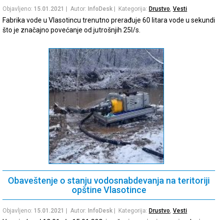
Objavljeno:
15.01.2021
| Autor:
InfoDesk
| Kategorija:
Drustvo
,
Vesti
Fabrika vode u Vlasotincu trenutno prerađuje 60 litara vode u sekundi
što je značajno povećanje od jutrošnjih 25l/s.
Obaveštenje o stanju vodosnabdevanja na teritoriji
opštine Vlasotince
Objavljeno:
15.01.2021
| Autor:
InfoDesk
| Kategorija:
Drustvo
,
Vesti