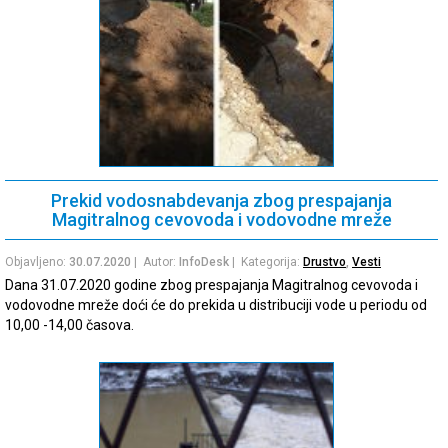
Prekid vodosnabdevanja zbog prespajanja
Magitralnog cevovoda i vodovodne mreže
Objavljeno:
30.07.2020
| Autor:
InfoDesk
| Kategorija:
Drustvo
,
Vesti
Dana 31.07.2020 godine zbog prespajanja Magitralnog cevovoda i
vodovodne mreže doći će do prekida u distribuciji vode u periodu od
10,00 -14,00 časova.