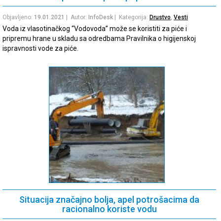
Objavljeno:
19.01.2021
| Autor:
InfoDesk
| Kategorija:
Drustvo
,
Vesti
Voda iz vlasotinačkog “Vodovoda” može se koristiti za piće i
pripremu hrane u skladu sa odredbama Pravilnika o higijenskoj
ispravnosti vode za piće.
Situacija značajno bolja, apel potrošacima da
racionalno koriste vodu