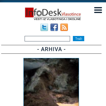
▼
▼
- ARHIVA -