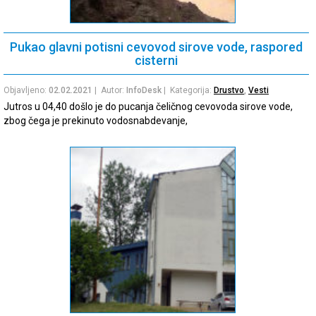
Pukao glavni potisni cevovod sirove vode, raspored
cisterni
Objavljeno:
02.02.2021
| Autor:
InfoDesk
| Kategorija:
Drustvo
,
Vesti
Jutros u 04,40 došlo je do pucanja čeličnog cevovoda sirove vode,
zbog čega je prekinuto vodosnabdevanje,