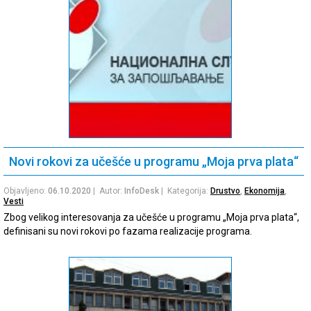
Novi rokovi za učešće u programu „Moja prva plata“
Objavljeno:
06.10.2020
| Autor:
InfoDesk
| Kategorija:
Drustvo
,
Ekonomija
,
Vesti
Zbog velikog interesovanja za učešće u programu „Moja prva plata“,
definisani su novi rokovi po fazama realizacije programa.