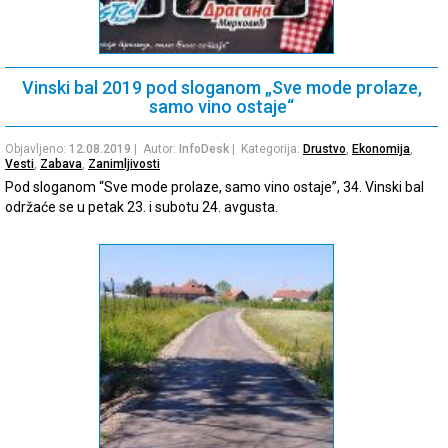
Vinski bal 2019 pod sloganom „Sve mode prolaze,
samo vino ostaje“
Objavljeno:
12.08.2019
| Autor:
InfoDesk
| Kategorija:
Drustvo
,
Ekonomija
,
Vesti
,
Zabava
,
Zanimljivosti
Pod sloganom “Sve mode prolaze, samo vino ostaje”, 34. Vinski bal
održaće se u petak 23. i subotu 24. avgusta.