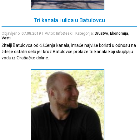
Tri kanala i ulica u Batulovcu
Objavljeno:
07.08.2019
| Autor:
InfoDesk
| Kategorija:
Drustvo
,
Ekonomija
,
Vesti
Žitelji Batulovca od čišćenja kanala, imaće najviše koristi u odnosu na
žitelje ostalih sela jer kroz Batulovce prolaze tri kanala koji skupljaju
vodu iz Orašačke doline.