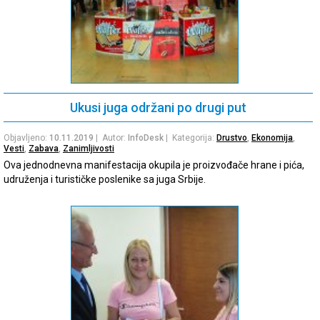
Ukusi juga održani po drugi put
Objavljeno:
10.11.2019
| Autor:
InfoDesk
| Kategorija:
Drustvo
,
Ekonomija
,
Vesti
,
Zabava
,
Zanimljivosti
Ova jednodnevna manifestacija okupila je proizvođače hrane i pića,
udruženja i turističke poslenike sa juga Srbije.