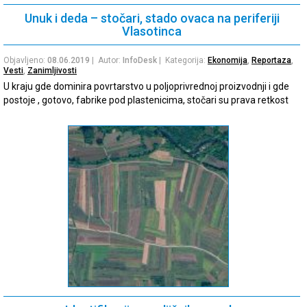
Unuk i deda – stočari, stado ovaca na periferiji
Vlasotinca
Objavljeno:
08.06.2019
| Autor:
InfoDesk
| Kategorija:
Ekonomija
,
Reportaza
,
Vesti
,
Zanimljivosti
U kraju gde dominira povrtarstvo u poljoprivrednoj proizvodnji i gde
postoje , gotovo, fabrike pod plastenicima, stočari su prava retkost