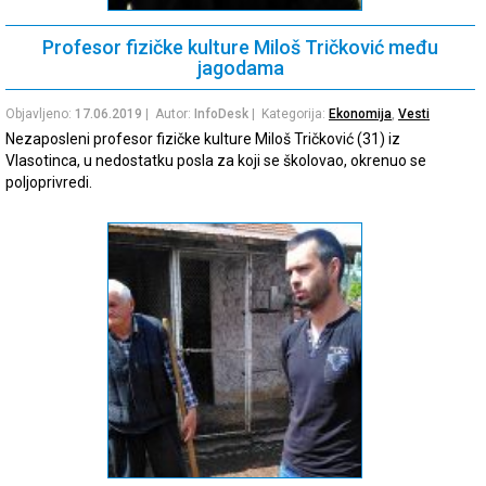
Profesor fizičke kulture Miloš Tričković među
jagodama
Objavljeno:
17.06.2019
| Autor:
InfoDesk
| Kategorija:
Ekonomija
,
Vesti
Nezaposleni profesor fizičke kulture Miloš Tričković (31) iz
Vlasotinca, u nedostatku posla za koji se školovao, okrenuo se
poljoprivredi.