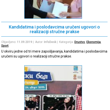
Kandidatima i poslodavcima uručeni ugovori o
realizaciji stručne prakse
Objavljeno:
11.09.2019
| Autor:
InfoDesk
| Kategorija:
Drustvo
,
Ekonomija
,
Sport
U okviru jedne od tri mere zapošljavanja, kandidatima i poslodavcima
uručeni su ugovori o realizaciji stručne prakse.