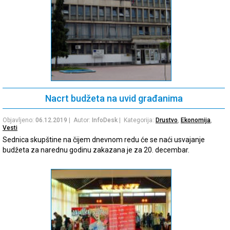
Nacrt budžeta na uvid građanima
Objavljeno:
06.12.2019
| Autor:
InfoDesk
| Kategorija:
Drustvo
,
Ekonomija
,
Vesti
Sednica skupštine na čijem dnevnom redu će se naći usvajanje
budžeta za narednu godinu zakazana je za 20. decembar.