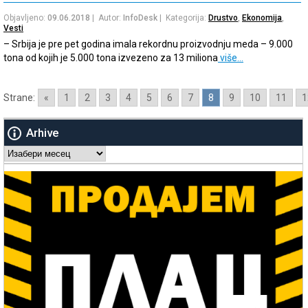
Objavljeno:
09.06.2018
| Autor:
InfoDesk
| Kategorija:
Drustvo
,
Ekonomija
,
Vesti
– Srbija je pre pet godina imala rekordnu proizvodnju meda – 9.000
tona od kojih je 5.000 tona izvezeno za 13 miliona
više…
Strane:
«
1
2
3
4
5
6
7
8
9
10
11
1
Arhive
Arhive