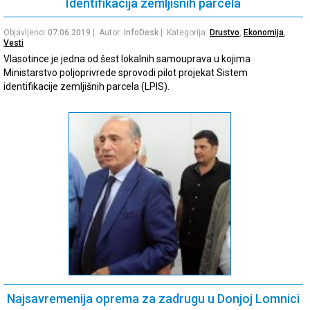
Identifikacija zemljišnih parcela
Objavljeno:
07.06.2019
| Autor:
InfoDesk
| Kategorija:
Drustvo
,
Ekonomija
,
Vesti
Vlasotince je jedna od šest lokalnih samouprava u kojima
Ministarstvo poljoprivrede sprovodi pilot projekat Sistem
identifikacije zemljišnih parcela (LPIS).
Najsavremenija oprema za zadrugu u Donjoj Lomnici