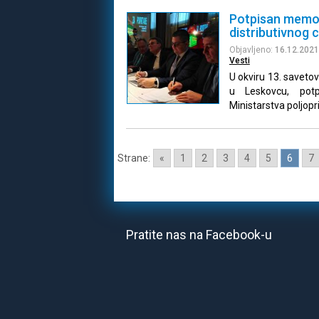
Potpisan memor
distributivnog 
Objavljeno:
16.12.2021
Vesti
U okviru 13. savetov
u Leskovcu, pot
Ministarstva poljopr
Strane:
«
1
2
3
4
5
6
7
Pratite nas na Facebook-u