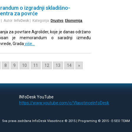
andum o izgradnji skladišno-
centra za povrće
| Autor:
InfoDesk
| Kategorija:
Drustvo
,
Ekonomija
,
anja za povrtare Agrolider, koje je danas održano
pisan je memorandum o saradnji između
ivrede, Grada
više…
8
9
10
11
12
13
14
»
INfoDesk YouTube
https://www.youtube.com/c/VlasotinceInfoDesk
Sva prava zadržana InfoDesk Vlasotince © 2015 | Programing © 2015 -
E-SEO TEAM