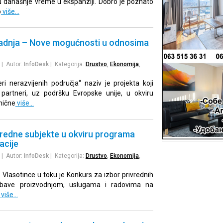
u današnje vreme u ekspanziji. Dobro je poznato
o
više…
adnja – Nove mogućnosti u odnosima
| Autor:
InfoDesk
| Kategorija:
Drustvo
,
Ekonomija
,
eri nerazvijenih područja“ naziv je projekta koji
partneri, uz podršku Evropske unije, u okviru
nične
više…
vredne subjekte u okviru programa
acije
| Autor:
InfoDesk
| Kategorija:
Drustvo
,
Ekonomija
,
 Vlasotince u toku je Konkurs za izbor privrednih
 bave proizvodnjom, uslugama i radovima na
više…