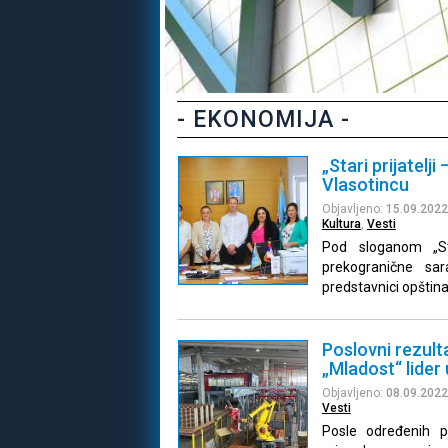
- EKONOMIJA -
„Stari prijatelj
Vlasotincu
Objavljeno:
15.09.2022
Kultura
,
Vesti
Pod sloganom „Sta
prekogranične sa
predstavnici opštin
Poslovni rezult
„Mladost“ lider u
Objavljeno:
08.09.2022
Vesti
Posle određenih p