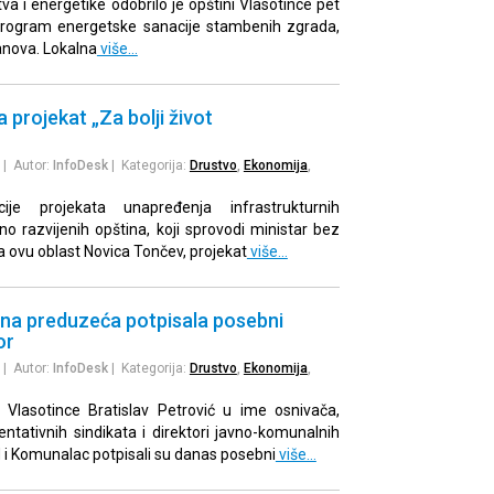
va i energetike odobrilo je opštini Vlasotince pet
program energetske sanacije stambenih zgrada,
anova. Lokalna
više…
 projekat „Za bolji život
| Autor:
InfoDesk
| Kategorija:
Drustvo
,
Ekonomija
,
ije projekata unapređenja infrastrukturnih
no razvijenih opština, koji sprovodi ministar bez
a ovu oblast Novica Tončev, projekat
više…
a preduzeća potpisala posebni
or
| Autor:
InfoDesk
| Kategorija:
Drustvo
,
Ekonomija
,
 Vlasotince Bratislav Petrović u ime osnivača,
entativnih sindikata i direktori javno-komunalnih
i Komunalac potpisali su danas posebni
više…