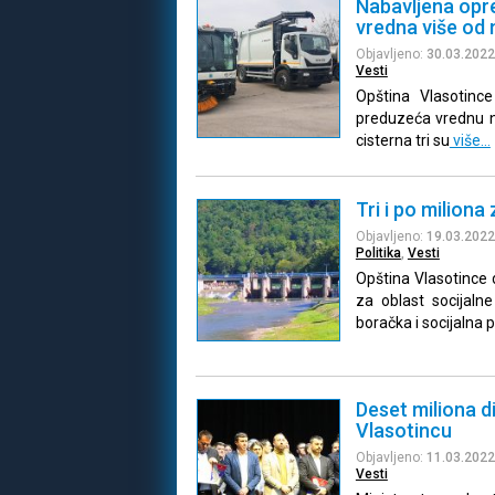
Nabavljena opr
vredna više od 
Objavljeno:
30.03.2022
Vesti
Opština Vlasotin
preduzeća vrednu ne
cisterna tri su
više…
Tri i po miliona
Objavljeno:
19.03.2022
Politika
,
Vesti
Opština Vlasotince 
za oblast socijalne
boračka i socijalna p
Deset miliona d
Vlasotincu
Objavljeno:
11.03.2022
Vesti