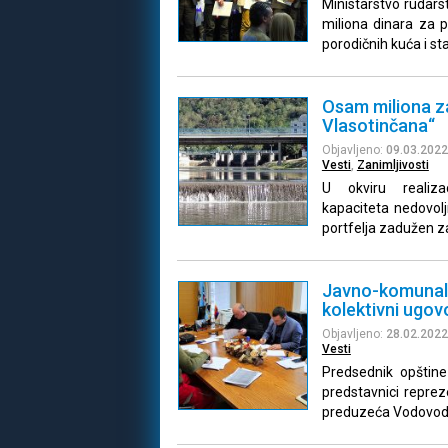
Ministarstvo rudarst
miliona dinara za 
porodičnih kuća i st
Osam miliona za
Vlasotinčana“
Objavljeno:
09.03.2022
Vesti
,
Zanimljivosti
U okviru realizac
kapaciteta nedovolj
portfelja zadužen z
Javno-komunaln
kolektivni ugov
Objavljeno:
28.02.2022
Vesti
Predsednik opštine
predstavnici reprez
preduzeća Vodovod 