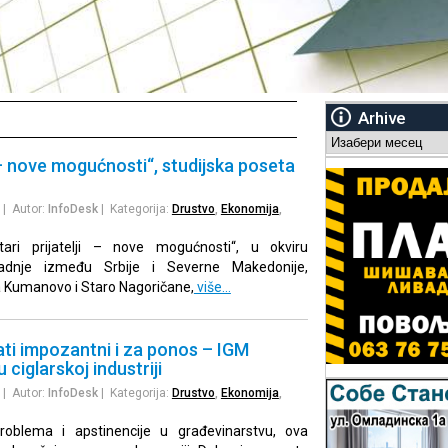
Arhive
Arhive
i – nove mogućnosti“, studijska poseta
| Autor:
InfoDesk
| Kategorija:
Drustvo
,
Ekonomija
,
ri prijatelji – nove mogućnosti“, u okviru
radnje između Srbije i Severne Makedonije,
a Kumanovo i Staro Nagoričane,
više…
ati impozantni i za ponos – IGM
 ciglarskoj industriji
| Autor:
InfoDesk
| Kategorija:
Drustvo
,
Ekonomija
,
roblema i apstinencije u građevinarstvu, ova