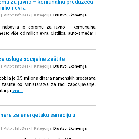
ema za javno – komunalna preduzeća
milion evra
| Autor:
InfoDesk
| Kategorija:
Drustvo
,
Ekonomija
,
ce nabavila je opremu za javno – komunalna
što više od milion evra. Čistilica, auto-smećar i
 za usluge socijalne zaštite
| Autor:
InfoDesk
| Kategorija:
Drustvo
,
Ekonomija
,
dobila je 3,5 miliona dinara namenskih sredstava
 zaštite od Ministarstva za rad, zapošljavanje,
itanja.
više…
inara za energetsku sanaciju u
| Autor:
InfoDesk
| Kategorija:
Drustvo
,
Ekonomija
,