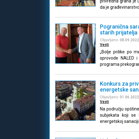
privredna grana je 
da je građevinarstv
Pogranična sar
starih prijatelja
Objavljeno:
08.09.2022
Vesti
„Bolje prilike po m
sprovode NALED i 
programa prekogra
Konkurs za pri
energetske san
Objavljeno:
01.06.2022
Vesti
Na području opštine
subjekata koji se
energetskoj sanaciji