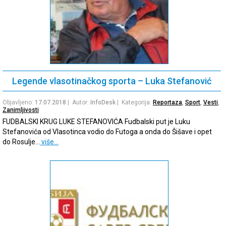
Legende vlasotinačkog sporta – Luka Stefanović
Objavljeno:
17.07.2018
| Autor:
InfoDesk
| Kategorija:
Reportaza
,
Sport
,
Vesti
,
Zanimljivosti
FUDBALSKI KRUG LUKE STEFANOVIĆA Fudbalski put je Luku
Stefanovića od Vlasotinca vodio do Futoga a onda do Šišave i opet
do Rosulje…
više…