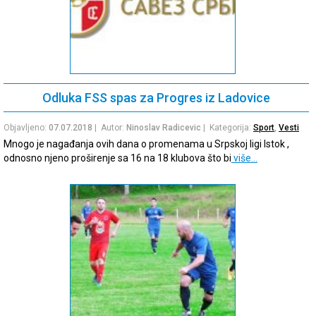
Odluka FSS spas za Progres iz Ladovice
Objavljeno:
07.07.2018
| Autor:
Ninoslav Radicevic
| Kategorija:
Sport
,
Vesti
Mnogo je nagađanja ovih dana o promenama u Srpskoj ligi Istok ,
odnosno njeno proširenje sa 16 na 18 klubova što bi
više…