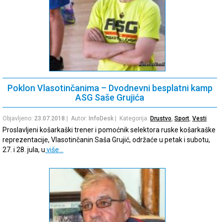
Poklon Vlasotinčanima – Dvodnevni besplatni kamp
ASG Saše Grujića
Objavljeno:
23.07.2018
| Autor:
InfoDesk
| Kategorija:
Drustvo
,
Sport
,
Vesti
Proslavljeni košarkaški trener i pomoćnik selektora ruske košarkaške
reprezentacije, Vlasotinčanin Saša Grujić, održaće u petak i subotu,
27. i 28. jula, u
više…