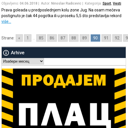
Objavljeno:
04.06.2018
| Autor:
Ninoslav Radicevic
| Kategorija:
Sport
,
Vesti
Prava goleada u predposlednjem kolu zone Jug. Na osam mečeva
postignuto je čak 44 pogotka ili u proseku 5,5 što predstavlja rekord
više…
Strane:
«
1
...
85
86
87
88
89
90
91
92
9
Arhive
Arhive