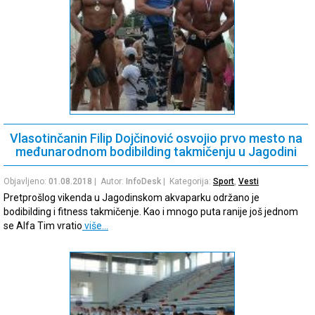
Vlasotinčanin Filip Dojčinović osvojio prvo mesto na
međunarodnom bodibilding takmičenju u Jagodini
Objavljeno:
01.08.2018
| Autor:
InfoDesk
| Kategorija:
Sport
,
Vesti
Pretprošlog vikenda u Jagodinskom akvaparku održano je
bodibilding i fitness takmičenje. Kao i mnogo puta ranije još jednom
se Alfa Tim vratio
više…