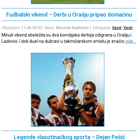
Fudbalski vikend – Derbi u Orašju pripao domaćinu
Objavljeno:
11.06.2018
| Autor:
Ninoslav Radicevic
| Kategorija:
Sport
,
Vesti
Minuli vikend obeležila su dva komšijska derbija odigrana u Orašju i
Ladovici. I dok duel na dubravi u takmičarskom smislu je značio
više…
Legende vlasotinačkog sporta – Dejan Pešić