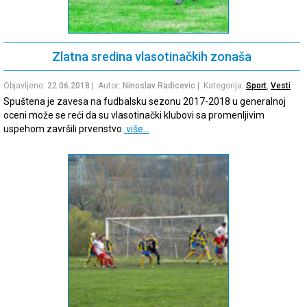
Zlatna sredina vlasotinačkih zonaša
Objavljeno:
22.06.2018
| Autor:
Ninoslav Radicevic
| Kategorija:
Sport
,
Vesti
Spuštena je zavesa na fudbalsku sezonu 2017-2018 u generalnoj
oceni može se reći da su vlasotinački klubovi sa promenljivim
uspehom završili prvenstvo.
više…