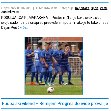
Objavljeno:
05.06.2018
| Autor:
InfoDesk
| Kategorija:
Reportaza
,
Sport
,
Vesti
,
Zanimljivosti
ROSULJA…ČAIR…MARAKANA … Postoji mšljenje kako svako sledi
svoju sudbinu i ide unapred predviđenim putem i ako je to tako onada
Dejan Pešić
više…
Fudbalski vikend – Remijem Progres do ivice provalije