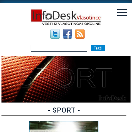
▼
▼
- SPORT -