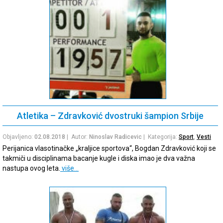
Atletika – Zdravković dvostruki šampion Srbije
Objavljeno:
02.08.2018
| Autor:
Ninoslav Radicevic
| Kategorija:
Sport
,
Vesti
Perijanica vlasotinačke „kraljice sportova“, Bogdan Zdravković koji se
takmiči u disciplinama bacanje kugle i diska imao je dva važna
nastupa ovog leta.
više…