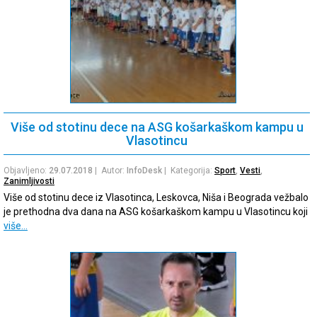
Više od stotinu dece na ASG košarkaškom kampu u
Vlasotincu
Objavljeno:
29.07.2018
| Autor:
InfoDesk
| Kategorija:
Sport
,
Vesti
,
Zanimljivosti
Više od stotinu dece iz Vlasotinca, Leskovca, Niša i Beograda vežbalo
je prethodna dva dana na ASG košarkaškom kampu u Vlasotincu koji
više…