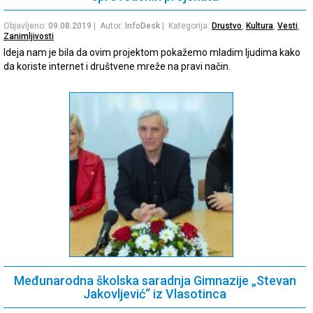
Objavljeno:
09.08.2019
| Autor:
InfoDesk
| Kategorija:
Drustvo
,
Kultura
,
Vesti
,
Zanimljivosti
Ideja nam je bila da ovim projektom pokažemo mladim ljudima kako
da koriste internet i društvene mreže na pravi način.
Međunarodna školska saradnja Gimnazije „Stevan
Jakovljević“ iz Vlasotinca