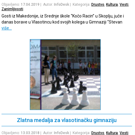
Objavljeno:
17.04.2019
| Autor:
InfoDesk
| Kategorija:
Drustvo
,
Kultura
,
Vesti
,
Zanimljivosti
Gosti iz Makedonije, iz Srednje škole “Kočo Racin” u Skoplju, juče i
danas borave u Vlasotincu kod svojih kolega u Gimnaziji “Stevan
više…
Zlatna medalja za vlasotinačku gimnaziju
Objavljeno:
13.03.2018
| Autor:
InfoDesk
| Kategorija:
Drustvo
,
Kultura
,
Vesti