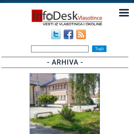
▼
▼
- ARHIVA -