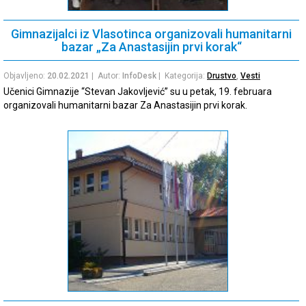
Gimnazijalci iz Vlasotinca organizovali humanitarni
bazar „Za Anastasijin prvi korak“
Objavljeno:
20.02.2021
| Autor:
InfoDesk
| Kategorija:
Drustvo
,
Vesti
Učenici Gimnazije “Stevan Jakovljević” su u petak, 19. februara
organizovali humanitarni bazar Za Anastasijin prvi korak.