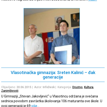
Vlasotinačka gimnazija: Sreten Kalinić – đak
generacije
Objavljeno:
20.06.2015
| Autor:
InfoDesk
| Kategorija:
Drustvo
,
Kultura
,
Zanimljivosti
U Gimnaziji „Stevan Jakovljević“ u Vlasotincu održana je svečana
sednica povodom završetka školovanja 106 maturanta ove škole. U
ovoj generaciji je 69
više…