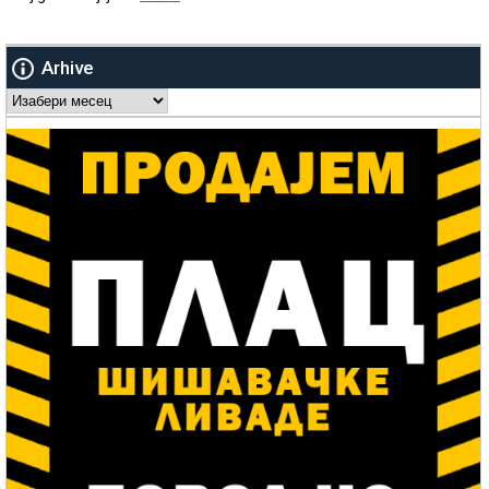
Arhive
Arhive