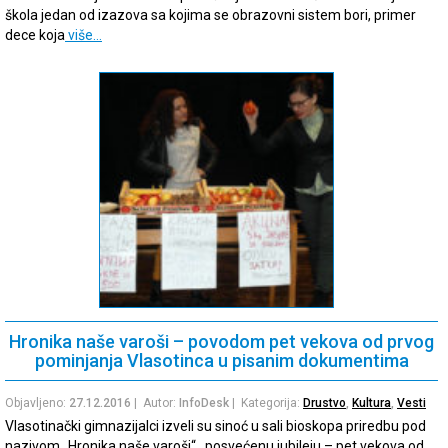
škola jedan od izazova sa kojima se obrazovni sistem bori, primer
dece koja
više…
Hronika naše varoši – povodom pet vekova od prvog
pominjanja Vlasotinca u pisanim dokumentima
Objavljeno:
27.12.2016
| Autor:
InfoDesk
| Kategorija:
Drustvo
,
Kultura
,
Vesti
Vlasotinački gimnazijalci izveli su sinoć u sali bioskopa priredbu pod
nazivom „Hronika naše varoši“ , posvećenu jubileju – pet vekova od