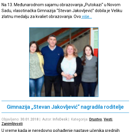
Na 13. Međunarodnom sajamu obrazovanja „Putokazi“ u Novom
Sadu, vlasotinačka Gimnazija “Stevan Jakovljević” dobila je Veliku
zlatnu medalju za kvaliet obrazovanja. Ovo
više…
Gimnazija „Stevan Jakovljević“ nagradila roditelje
Objavljeno:
30.01.2018
| Autor:
InfoDesk
| Kategorija:
Drustvo
,
Vesti
,
Zanimljivosti
U vreme kada je neredovno pohađenje nastave učenika srednjih