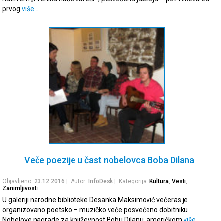
prvog
više…
Veče poezije u čast nobelovca Boba Dilana
Objavljeno:
23.12.2016
| Autor:
InfoDesk
| Kategorija:
Kultura
,
Vesti
,
Zanimljivosti
U galeriji narodne biblioteke Desanka Maksimović večeras je
organizovano poetsko – muzičko veče posvećeno dobitniku
Nobelove nagrade za književnost Bobu Dilanu, američkom
više…