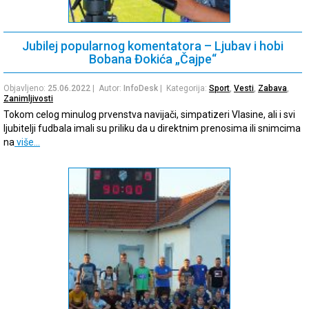
Jubilej popularnog komentatora – Ljubav i hobi
Bobana Đokića „Čajpe“
Objavljeno:
25.06.2022
| Autor:
InfoDesk
| Kategorija:
Sport
,
Vesti
,
Zabava
,
Zanimljivosti
Tokom celog minulog prvenstva navijači, simpatizeri Vlasine, ali i svi
ljubitelji fudbala imali su priliku da u direktnim prenosima ili snimcima
na
više…