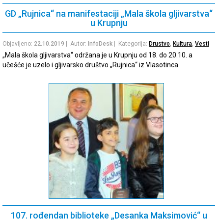
GD „Rujnica“ na manifestaciji „Mala škola gljivarstva“
u Krupnju
Objavljeno:
22.10.2019
| Autor:
InfoDesk
| Kategorija:
Drustvo
,
Kultura
,
Vesti
„Mala škola gljivarstva“ održana je u Krupnju od 18. do 20.10. a
učešće je uzelo i gljivarsko društvo „Rujnica“ iz Vlasotinca.
107. rođendan biblioteke „Desanka Maksimović“ u