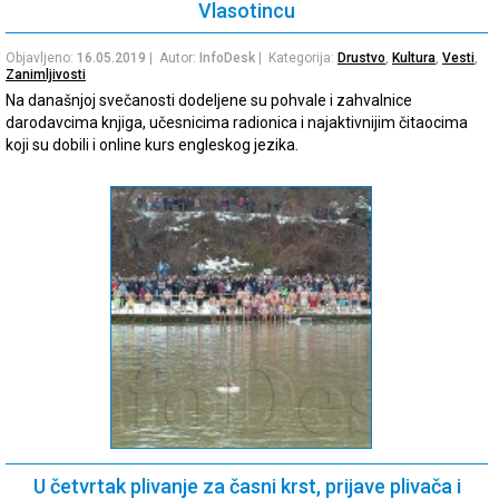
Vlasotincu
Objavljeno:
16.05.2019
| Autor:
InfoDesk
| Kategorija:
Drustvo
,
Kultura
,
Vesti
,
Zanimljivosti
Na današnjoj svečanosti dodeljene su pohvale i zahvalnice
darodavcima knjiga, učesnicima radionica i najaktivnijim čitaocima
koji su dobili i online kurs engleskog jezika.
U četvrtak plivanje za časni krst, prijave plivača i