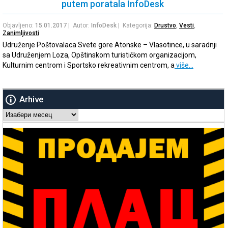
putem poratala InfoDesk
Objavljeno:
15.01.2017
| Autor:
InfoDesk
| Kategorija:
Drustvo
,
Vesti
,
Zanimljivosti
Udruženje Poštovalaca Svete gore Atonske – Vlasotince, u saradnji
sa Udruženjem Loza, Opštinskom turističkom organizacijom,
Kulturnim centrom i Sportsko rekreativnim centrom, a
više…
Arhive
Arhive