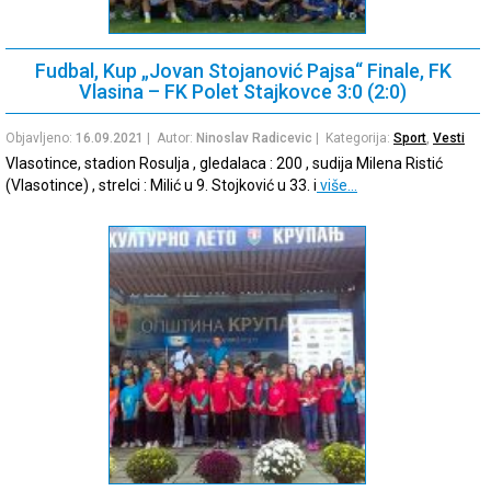
Fudbal, Kup „Jovan Stojanović Pajsa“ Finale, FK
Vlasina – FK Polet Stajkovce 3:0 (2:0)
Objavljeno:
16.09.2021
| Autor:
Ninoslav Radicevic
| Kategorija:
Sport
,
Vesti
Vlasotince, stadion Rosulja , gledalaca : 200 , sudija Milena Ristić
(Vlasotince) , strelci : Milić u 9. Stojković u 33. i
više…