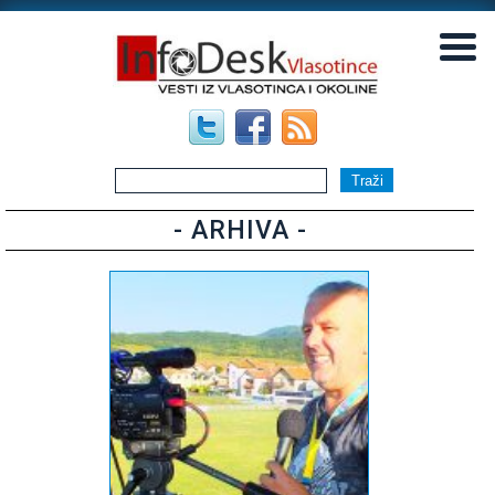
▼
▼
- ARHIVA -