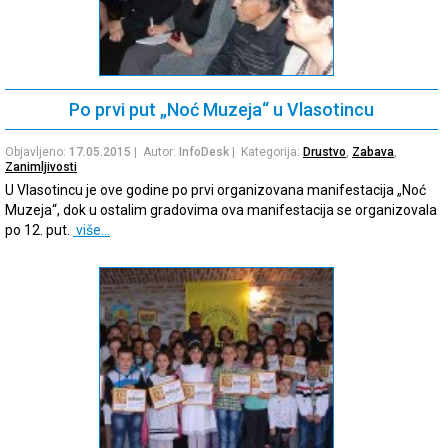
Po prvi put „Noć Muzeja“ u Vlasotincu
Objavljeno:
17.05.2015
| Autor:
InfoDesk
| Kategorija:
Drustvo
,
Zabava
,
Zanimljivosti
U Vlasotincu je ove godine po prvi organizovana manifestacija „Noć
Muzeja“, dok u ostalim gradovima ova manifestacija se organizovala
po 12. put.
više…