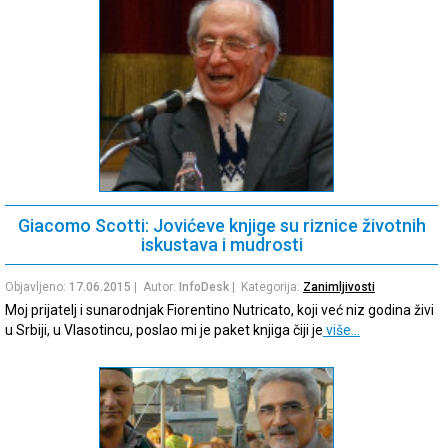
Giacomo Scotti: Jovićeve knjige su riznice životnih
iskustava i mudrosti
Objavljeno:
17.06.2015
| Autor:
InfoDesk
| Kategorija:
Zanimljivosti
Moj prijatelj i sunarodnjak Fiorentino Nutricato, koji već niz godina živi
u Srbiji, u Vlasotincu, poslao mi je paket knjiga čiji je
više…