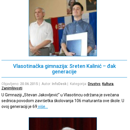
Vlasotinačka gimnazija: Sreten Kalinić – đak
generacije
Objavljeno:
20.06.2015
| Autor:
InfoDesk
| Kategorija:
Drustvo
,
Kultura
,
Zanimljivosti
U Gimnaziji „Stevan Jakovljević“ u Vlasotincu održana je svečana
sednica povodom završetka školovanja 106 maturanta ove škole. U
ovoj generaciji je 69
više…