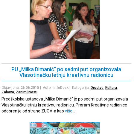
PU „Milka Dimanić“ po sedmi put organіzovala
Vlasotinačku letnju kreativnu radionicu
Objavljeno:
26.06.2015
| Autor:
InfoDesk
| Kategorija:
Drustvo
,
Kultura
,
Zabava
,
Zanimljivosti
Predškolska ustanova „Milka Dimanić“ je po sedmi put organіzovala
Vlasotinačku letnju kreativnu radionicu. Proram Kreativne radionice
odobren je od strane ZUOV-a kao
više…