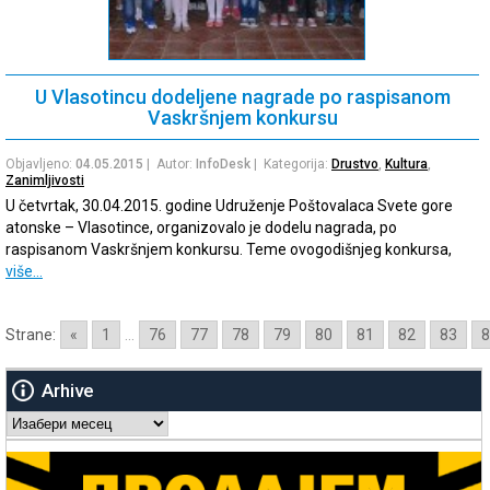
U Vlasotincu dodeljene nagrade po raspisanom
Vaskršnjem konkursu
Objavljeno:
04.05.2015
| Autor:
InfoDesk
| Kategorija:
Drustvo
,
Kultura
,
Zanimljivosti
U četvrtak, 30.04.2015. godine Udruženje Poštovalaca Svete gore
atonske – Vlasotince, organizovalo je dodelu nagrada, po
raspisanom Vaskršnjem konkursu. Teme ovogodišnjeg konkursa,
više…
Strane:
«
1
...
76
77
78
79
80
81
82
83
8
Arhive
Arhive