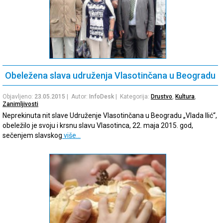
Obeležena slava udruženja Vlasotinčana u Beogradu
Objavljeno:
23.05.2015
| Autor:
InfoDesk
| Kategorija:
Drustvo
,
Kultura
,
Zanimljivosti
Neprekinuta nit slave Udruženje Vlasotinčana u Beogradu „Vlada Ilić“,
obeležilo je svoju i krsnu slavu Vlasotinca, 22. maja 2015. god,
sečenjem slavskog
više…