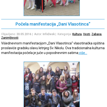
Počela manifestacija „Dani Vlasotinca“
Objavljeno:
20.05.2016
| Autor:
InfoDesk
| Kategorija:
Kultura
,
Vesti
,
Zabava
,
Zanimljivosti
Višednevnom manifestacijom „Dani Vlasotinca“ vlasotinačka opština
proslaviće gradsku slavu letnjeg Sv. Nikolu. Ova tradicionalna kulturna
manifestacija počela je juče u popodnevnim satima
više…