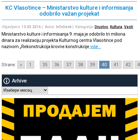
KC Vlasotince – Ministarstvo kulture i informisanja
odobrilo važan projekat
Objavljeno:
13.05.2016
| Autor:
InfoDesk
| Kategorija:
Drustvo
,
Kultura
,
Vesti
Ministarstvo kulture i informisanja 9. maja je odobrilo tri miliona
dinara za realizaciju projekta Kulturnog centra Vlasotince pod
nazivom „Rekonstrukcija krovne konstrukcije
više…
Strane:
«
1
...
35
36
37
38
39
40
41
42
4
Arhive
Arhive