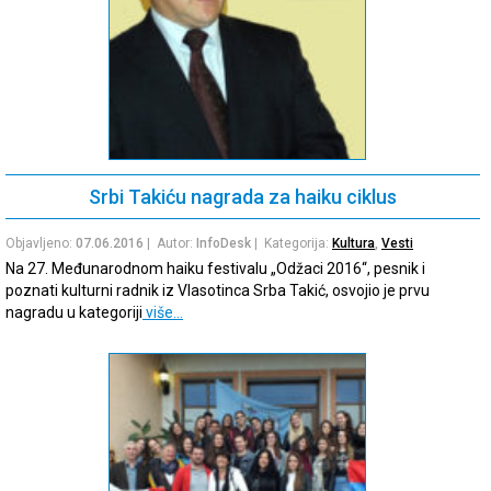
Srbi Takiću nagrada za haiku ciklus
Objavljeno:
07.06.2016
| Autor:
InfoDesk
| Kategorija:
Kultura
,
Vesti
Na 27. Međunarodnom haiku festivalu „Odžaci 2016“, pesnik i
poznati kulturni radnik iz Vlasotinca Srba Takić, osvojio je prvu
nagradu u kategoriji
više…