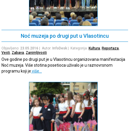
Noć muzeja po drugi put u Vlasotincu
Objavljeno:
23.05.2016
| Autor:
InfoDesk
| Kategorija:
Kultura
,
Reportaza
,
Vesti
,
Zabava
,
Zanimljivosti
Ove godine po drugi put je u Vlasotincu organizovana manifestacija
Noć muzeja. Više stotina posetioca uživalo je u raznovrsnom
programu koji je
više…