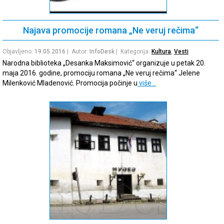
Najava promocije romana „Ne veruj rečima“
Objavljeno:
19.05.2016
| Autor:
InfoDesk
| Kategorija:
Kultura
,
Vesti
Narodna biblioteka „Desanka Maksimović“ organizuje u petak 20.
maja 2016. godine, promociju romana „Ne veruj rečima“ Jelene
Milenković Mladenović. Promocija počinje u
više…