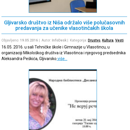
Gljivarsko društvo iz Niša održalo više polučasovnih
predavanja za učenike vlasotinčakih škola
Objavljeno:
19.05.2016
| Autor:
InfoDesk
| Kategorija:
Drustvo
,
Kultura
,
Vesti
16.05. 2016. u sali Tehničke škole i Gimnazije u Vlasotincu, u
organizaciji Mikološkog društva iz Vlasotinca i njegovog predsednika
Aleksandra Peškića, Gljivarsko
više…