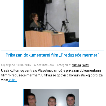
Prikazan dokumentarni film „Preduzeće mermer“
Objavljeno:
18.06.2016
| Autor:
InfoDesk
| Kategorija:
Kultura
,
Vesti
U sali Kulturnog centra u Vlasotincu sinoć je prikazan dokumentarni
filim “Preduzeće mermer”. U filmu se goovri o komunističkoj borbi za
vlast
više…