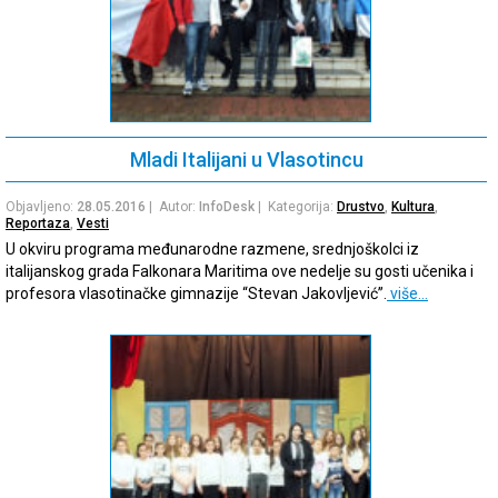
Mladi Italijani u Vlasotincu
Objavljeno:
28.05.2016
| Autor:
InfoDesk
| Kategorija:
Drustvo
,
Kultura
,
Reportaza
,
Vesti
U okviru programa međunarodne razmene, srednjoškolci iz
italijanskog grada Falkonara Maritima ove nedelje su gosti učenika i
profesora vlasotinačke gimnazije “Stevan Jakovljević”.
više…