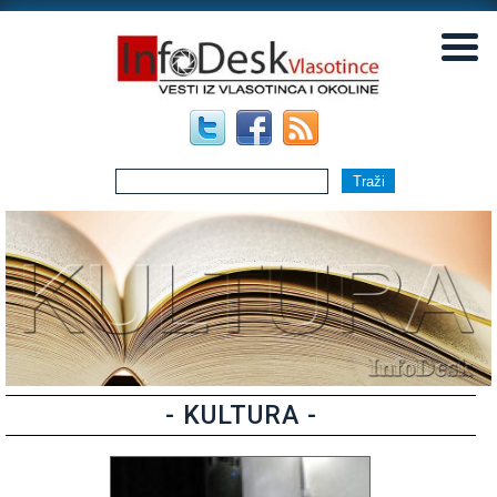
▼
▼
- KULTURA -