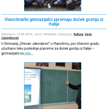
Vlasotinački gimnazijalci spremaju doček gostiju iz
Italije
Objavljeno:
19.05.2016
| Autor:
InfoDesk
| Kategorija:
Kultura
,
Vesti
,
Zanimljivosti
U Gimnaziji „Stevan Jakovljević“ u Vlasotincu, pa i čitavom gradu
užurbano teku poslednje pripreme za doček gostiju iz Italije –
gimnazijalci su
više…