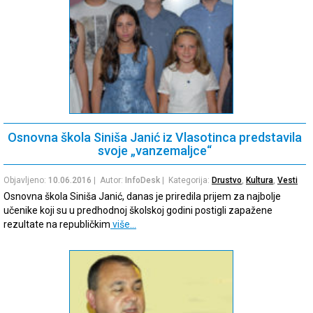
Osnovna škola Siniša Janić iz Vlasotinca predstavila
svoje „vanzemaljce“
Objavljeno:
10.06.2016
| Autor:
InfoDesk
| Kategorija:
Drustvo
,
Kultura
,
Vesti
Osnovna škola Siniša Janić, danas je priredila prijem za najbolje
učenike koji su u predhodnoj školskoj godini postigli zapažene
rezultate na republičkim
više…