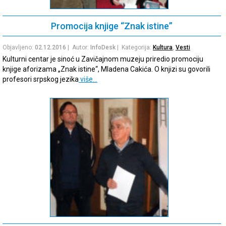
Promocija knjige “Znak istine”
Objavljeno:
02.12.2016
| Autor:
InfoDesk
| Kategorija:
Kultura
,
Vesti
Kulturni centar je sinoć u Zavičajnom muzeju priredio promociju
knjige aforizama „Znak istine“, Mladena Cakića. O knjizi su govorili
profesori srpskog jezika
više…