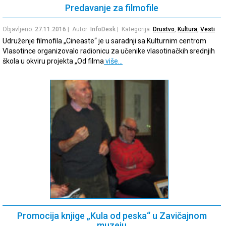
Predavanje za filmofile
Objavljeno:
27.11.2016
| Autor:
InfoDesk
| Kategorija:
Drustvo
,
Kultura
,
Vesti
Udruženje filmofila „Cineaste“ je u saradnji sa Kulturnim centrom
Vlasotince organizovalo radionicu za učenike vlasotinačkih srednjih
škola u okviru projekta „Od filma
više…
Promocija knjige „Kula od peska“ u Zavičajnom
muzeju