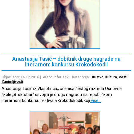
Anastasija Tasić – dobitnik druge nagrade na
literarnom konkursu Krokodokodil
Objavljeno:
16.12.2016
| Autor:
InfoDesk
| Kategorija:
Drustvo
,
Kultura
,
Vesti
,
Zanimljivosti
Anastasija Tasić iz Vlasotinca,, učenica šestog razreda Osnovne
škole „8. oktobar“ osvojila je drugu nagradu na republičkom
literarnom konkursu festivala Krokodokodil, koji
više…