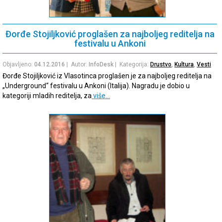
Đorđe Stojiljković proglašen za najboljeg reditelja na
festivalu u Ankoni
Objavljeno:
04.12.2016
| Autor:
InfoDesk
| Kategorija:
Drustvo
,
Kultura
,
Vesti
Đorđe Stojiljković iz Vlasotinca proglašen je za najboljeg reditelja na
„Underground“ festivalu u Ankoni (Italija). Nagradu je dobio u
kategoriji mladih reditelja, za
više…