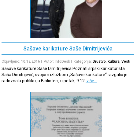
Sašave karikature Saše Dimitrijevića
Objavljeno:
10.12.2016
| Autor:
InfoDesk
| Kategorija:
Drustvo
,
Kultura
,
Vesti
Sašave karikature Saše Dimitrijevića Poznati srpski karikaturista
Saša Dimitrijević, svojom izložbom „Sašave karikature“ razgalio je
radoznalu publiku, u Biblioteci, u petak, 9.12,
više…