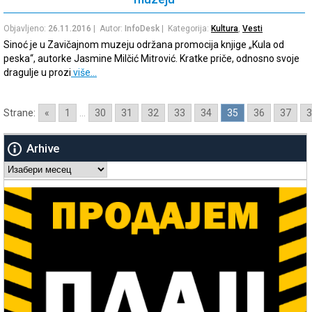
Objavljeno:
26.11.2016
| Autor:
InfoDesk
| Kategorija:
Kultura
,
Vesti
Sinoć je u Zavičajnom muzeju održana promocija knjige „Kula od
peska“, autorke Jasmine Milčić Mitrović. Kratke priče, odnosno svoje
dragulje u prozi
više…
Strane:
«
1
...
30
31
32
33
34
35
36
37
3
Arhive
Arhive