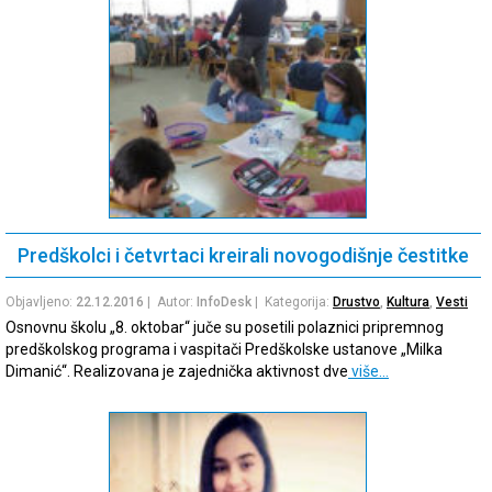
Predškolci i četvrtaci kreirali novogodišnje čestitke
Objavljeno:
22.12.2016
| Autor:
InfoDesk
| Kategorija:
Drustvo
,
Kultura
,
Vesti
Osnovnu školu „8. oktobar“ juče su posetili polaznici pripremnog
predškolskog programa i vaspitači Predškolske ustanove „Milka
Dimanić“. Realizovana je zajednička aktivnost dve
više…