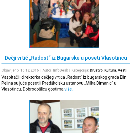
Dečji vrtić „Radost“ iz Bugarske u poseti Vlasotincu
Objavljeno:
15.12.2016
| Autor:
InfoDesk
| Kategorija:
Drustvo
,
Kultura
,
Vesti
Vaspitači i direktorka dečjeg vrtića „Radost“ iz bugarskog grada Elin
Pelina su juče posetili Predškolsku ustanovu „Milka Dimanić“ u
Vlasotincu. Dobrodošlicu gostima
više…