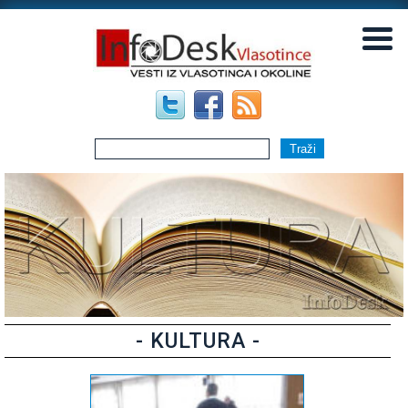
▼
▼
- KULTURA -