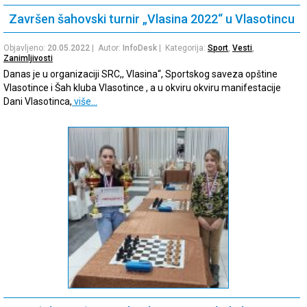
Završen šahovski turnir „Vlasina 2022“ u Vlasotincu
Objavljeno:
20.05.2022
| Autor:
InfoDesk
| Kategorija:
Sport
,
Vesti
,
Zanimljivosti
Danas je u organizaciji SRC,, Vlasina“, Sportskog saveza opštine
Vlasotince i Šah kluba Vlasotince , a u okviru okviru manifestacije
Dani Vlasotinca,
više…