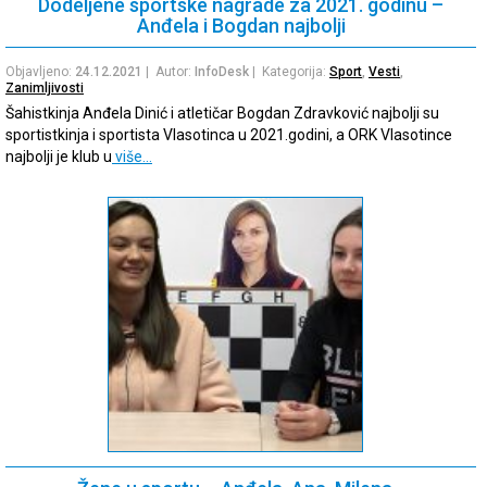
Dodeljene sportske nagrade za 2021. godinu –
Anđela i Bogdan najbolji
Objavljeno:
24.12.2021
| Autor:
InfoDesk
| Kategorija:
Sport
,
Vesti
,
Zanimljivosti
Šahistkinja Anđela Dinić i atletičar Bogdan Zdravković najbolji su
sportistkinja i sportista Vlasotinca u 2021.godini, a ORK Vlasotince
najbolji je klub u
više…