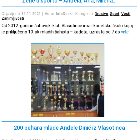
Žene u sportu – Anđela, Ana, Milena…
Objavljeno:
11.11.2021
| Autor:
InfoDesk
| Kategorija:
Drustvo
,
Sport
,
Vesti
,
Zanimljivosti
Od 2012. godine šahovski klub Vlasotince ima i kadetsku školu kojoj
je priključeno 10-ak mladih šahista – kadeta, uzrasta od 7 do
više…
200 pehara mlade Anđele Dinić iz Vlasotinca