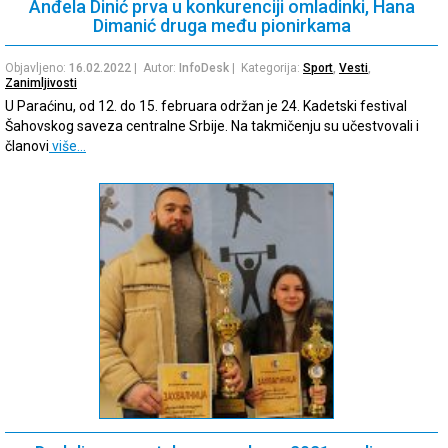
Anđela Dinić prva u konkurenciji omladinki, Hana
Dimanić druga među pionirkama
Objavljeno:
16.02.2022
| Autor:
InfoDesk
| Kategorija:
Sport
,
Vesti
,
Zanimljivosti
U Paraćinu, od 12. do 15. februara održan je 24. Kadetski festival
Šahovskog saveza centralne Srbije. Na takmičenju su učestvovali i
članovi
više…