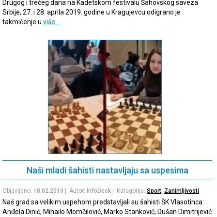
Drugog i trećeg dana na Kadetskom festivalu Šahovskog saveza
Srbije, 27. i 28. aprila 2019. godine u Kragujevcu odigrano je
takmičenje u
više…
Naši mladi šahisti nastavljaju sa uspesima
Objavljeno:
18.02.2019
| Autor:
InfoDesk
| Kategorija:
Sport
,
Zanimljivosti
Naš grad sa velikim uspehom predstavljali su šahisti ŠK Vlasotinca:
Anđela Dinić, Mihailo Momčilović, Marko Stanković, Dušan Dimitrijević