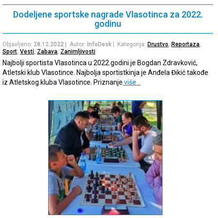
Dodeljene sportske nagrade Vlasotinca za 2022.
godinu
Objavljeno:
28.12.2022
| Autor:
InfoDesk
| Kategorija:
Drustvo
,
Reportaza
,
Sport
,
Vesti
,
Zabava
,
Zanimljivosti
Najbolji sportista Vlasotinca u 2022.godini je Bogdan Zdravković,
Atletski klub Vlasotince. Najbolja sportistkinja je Anđela Đikić takođe
iz Atletskog kluba Vlasotince. Priznanje
više…