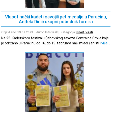
Vlasotinački kadeti osvojili pet medalja u Paraćinu,
Anđela Dinić ukupni pobednik turnira
Objavljeno:
19.02.2023
| Autor:
InfoDesk
| Kategorija:
Sport
,
Vesti
Na 25. Kadetskom festivalu Šahovskog saveza Centralne Srbije koje
je održano u Paraćinu od 16. do 19. februara naši mladi šahisti i
više…