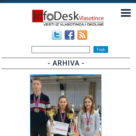
▼
▼
- ARHIVA -