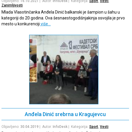
Objavljeno:
16.10.2021
| Autor:
InfoDesk
| Kategorija:
Sport
,
Vesti
,
Zanimljivosti
Mlada Vlasotinčanka Anđela Dinić balkanski je šampion u šahu u
kategoriji do 20 godina. Ova šesnaestogodišnjakinja osvojila je prvo
mesto u konkurenciji
više…
Anđela Dinić srebrna u Kragujevcu
Objavljeno:
30.04.2019
| Autor:
InfoDesk
| Kategorija:
Sport
,
Vesti