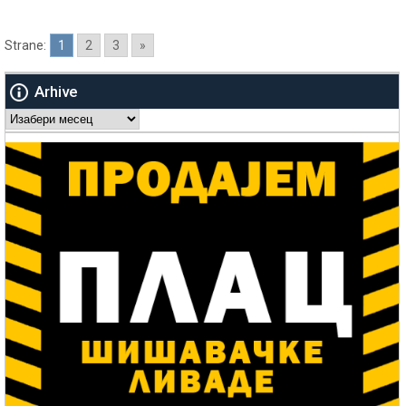
Strane:
1
2
3
»
Arhive
Arhive