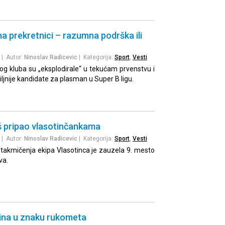
 prekretnici – razumna podrška ili
| Autor:
Ninoslav Radicevic
| Kategorija:
Sport
,
Vesti
og kluba su „eksplodirale“ u tekućam prvenstvu i
iljnije kandidate za plasman u Super B ligu.
š pripao vlasotinčankama
| Autor:
Ninoslav Radicevic
| Kategorija:
Sport
,
Vesti
 takmičenja ekipa Vlasotinca je zauzela 9. mesto
va.
ina u znaku rukometa