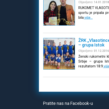
Objavljeno:
14.01.2018
RUKOMET VLASOTINA
sportu je pripala 
bila
više…
ŽRK „Vlasotince
– grupa Istok
Objavljeno:
01.12.2016
Ženski rukometni kl
Srbije – grupa Is
rezultatom 18:9
viš
Pratite nas na Facebook-u