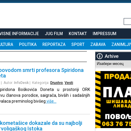
VISNE INFORMACIJE
JUG FILM
KONTAKT
IMPRESSUM
ULTURA
POLITIKA
REPORTAZA
SPORT
ZABAVA
ZANIMLJI
Arhive
Arhive
ovodom smrti profesora Spiridona
eta
| Autor:
InfoDesk
| Kategorija:
Drustvo
,
Vesti
iridona Boškovića Doneta u prostoriji ORK
vu članova porodice, saigrača, bivših i sadašnjih
valaca preminolog bivšeg
više…
kometašice dokazale da su najbolji
prvoligaškog Istoka