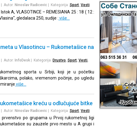
| Autor:
Ninoslav Radicevic
| Kategorija:
Sport
,
Vesti
Istok A, VLASOTINCE – REMESIANA 25 : 18 ( 12 :
lasina“, gledalaca 250, sudije :
više…
ometa u Vlasotincu – Rukometašice na
| Autor:
InfoDesk
| Kategorija:
Drustvo
,
Sport
,
Vesti
,
kometnog sporta u Srbiji, koji je u početku
karcima, polako, vremenom počinje, po ugledu
rmiranje
više…
rukometašice kreću u odlučujuće bitke
| Autor:
Ninoslav Radicevic
| Kategorija:
Sport
,
Vesti
o prvenstvo po grupama u Prvoj rukometnoj ligi
 rukometašice su zauzele prvo mesto u A grupi i