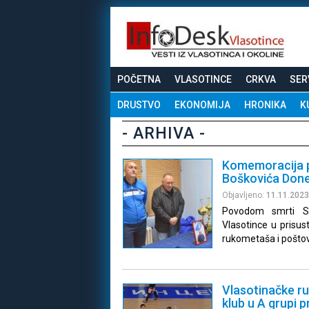
POČETNA
VLASOTINCE
CRKVA
SER
DRUSTVO
EKONOMIJA
HRONIKA
K
- ARHIVA -
Komemoracija p
Boškovića Don
Objavljeno:
11.11.2023
Povodom smrti Sp
Vlasotince u prisust
rukometaša i pošto
Vlasotinačke ru
klub u A grupi 