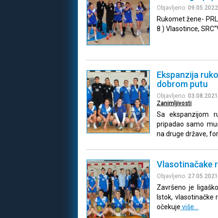
Objavljeno:
09.05.2022
Rukomet žene- PRL 
8 ) Vlasotince, SRC“V
Ekspanzija ruk
dobrom putu
Objavljeno:
03.08.2021
Zanimljivosti
Sa ekspanzijom ru
pripadao samo muš
na druge države, fo
Vlasotinačake 
Objavljeno:
27.05.2021
Završeno je ligašk
Istok, vlasotinačke
očekuje
više…