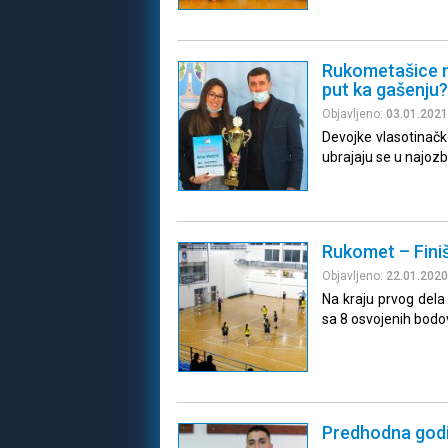
Rukometašice na
put ka gašenju?
Objavljeno:
03.01.2021
Devojke vlasotinačk
ubrajaju se u najozb
Rukomet – Fini
Objavljeno:
22.01.2020
Na kraju prvog dela
sa 8 osvojenih bodo
Predhodna god