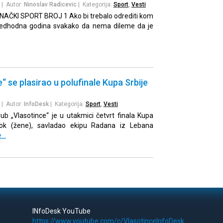
| Autor:
Ninoslav Radicevic
| Kategorija:
Sport
,
Vesti
ČKI SPORT BROJ 1 Ako bi trebalo odrediti kom
predhodna godina svakako da nema dileme da je
“ se plasirao u polufinale Kupa Srbije
| Autor:
InfoDesk
| Kategorija:
Sport
,
Vesti
ub „Vlasotince“ je u utakmici četvrt finala Kupa
tok (žene), savladao ekipu Radana iz Lebana
e…
INfoDesk YouTube
https://www.youtube.com/c/VlasotinceInfoDesk