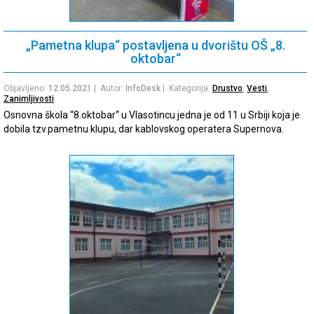
„Pametna klupa“ postavljena u dvorištu OŠ „8.
oktobar“
Objavljeno:
12.05.2021
| Autor:
InfoDesk
| Kategorija:
Drustvo
,
Vesti
,
Zanimljivosti
Osnovna škola “8.oktobar“ u Vlasotincu jedna je od 11 u Srbiji koja je
dobila tzv.pametnu klupu, dar kablovskog operatera Supernova.