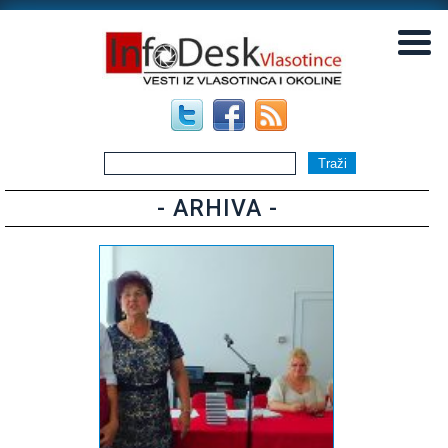
▼
▼
- ARHIVA -