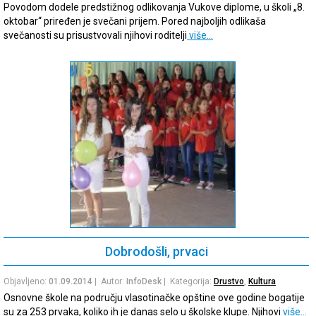
Povodom dodele predstižnog odlikovanja Vukove diplome, u školi „8.
oktobar“ priređen je svečani prijem. Pored najboljih odlikaša
svečanosti su prisustvovali njihovi roditelji
više…
Dobrodošli, prvaci
Objavljeno:
01.09.2014
| Autor:
InfoDesk
| Kategorija:
Drustvo
,
Kultura
Osnovne škole na području vlasotinačke opštine ove godine bogatije
su za 253 prvaka, koliko ih je danas selo u školske klupe. Njihovi
više…