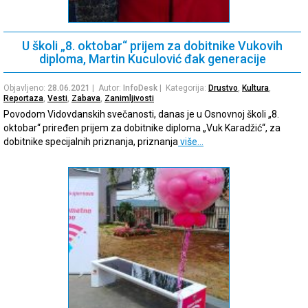
U školi „8. oktobar“ prijem za dobitnike Vukovih
diploma, Martin Kuculović đak generacije
Objavljeno:
28.06.2021
| Autor:
InfoDesk
| Kategorija:
Drustvo
,
Kultura
,
Reportaza
,
Vesti
,
Zabava
,
Zanimljivosti
Povodom Vidovdanskih svečanosti, danas je u Osnovnoj školi „8.
oktobar“ priređen prijem za dobitnike diploma „Vuk Karadžić“, za
dobitnike specijalnih priznanja, priznanja
više…