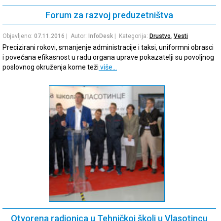
Forum za razvoj preduzetništva
Objavljeno:
07.11.2016
| Autor:
InfoDesk
| Kategorija:
Drustvo
,
Vesti
Precizirani rokovi, smanjenje administracije i taksi, uniformni obrasci
i povećana efikasnost u radu organa uprave pokazatelji su povoljnog
poslovnog okruženja kome teži
više…
Otvorena radionica u Tehničkoj školi u Vlasotincu