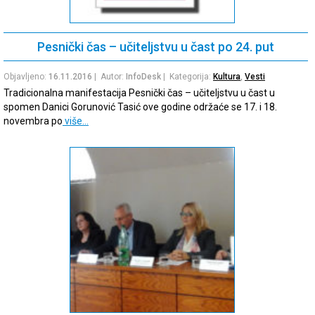
Pesnički čas – učiteljstvu u čast po 24. put
Objavljeno:
16.11.2016
| Autor:
InfoDesk
| Kategorija:
Kultura
,
Vesti
Tradicionalna manifestacija Pesnički čas – učiteljstvu u čast u
spomen Danici Gorunović Tasić ove godine održaće se 17. i 18.
novembra po
više…