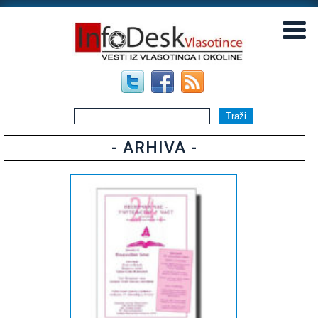
▼
▼
- ARHIVA -