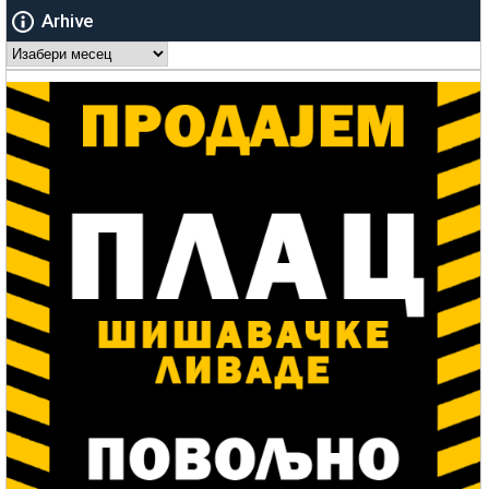
Arhive
Arhive