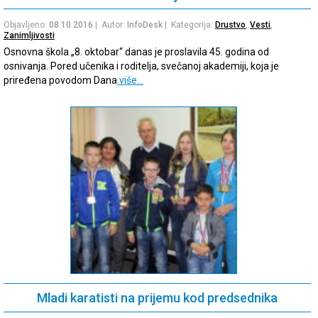
Objavljeno:
08.10.2016
| Autor:
InfoDesk
| Kategorija:
Drustvo
,
Vesti
,
Zanimljivosti
Osnovna škola „8. oktobar“ danas je proslavila 45. godina od
osnivanja. Pored učenika i roditelja, svečanoj akademiji, koja je
priređena povodom Dana
više…
Mladi karatisti na prijemu kod predsednika