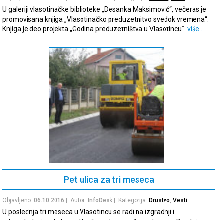
U galeriji vlasotinačke biblioteke „Desanka Maksimović“, večeras je
promovisana knjiga „Vlasotinačko preduzetnitvo svedok vremena“.
Knjiga je deo projekta „Godina preduzetništva u Vlasotincu“.
više…
Pet ulica za tri meseca
Objavljeno:
06.10.2016
| Autor:
InfoDesk
| Kategorija:
Drustvo
,
Vesti
U poslednja tri meseca u Vlasotincu se radi na izgradnji i