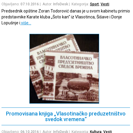
Objavljeno:
07.10.2016
| Autor:
InfoDesk
| Kategorija:
Sport
,
Vesti
Predsednik opštine Zoran Todorović danas je u svom kabinetu primio
predstavnike Karate kluba „Šoto kan“ iz Vlasotinca, Šišave i Donje
Lopušnje i
više…
Promovisana knjiga „Vlasotinačko preduzetništvo
svedok vremena“
Objavljeno:
06.10.2016
| Autor:
InfoDesk
| Kategorija:
Kultura
,
Vesti