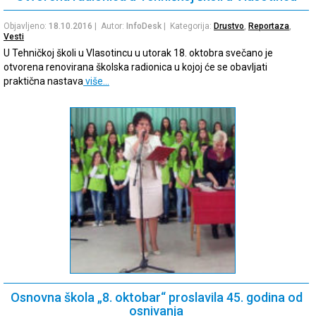
Objavljeno:
18.10.2016
| Autor:
InfoDesk
| Kategorija:
Drustvo
,
Reportaza
,
Vesti
U Tehničkoj školi u Vlasotincu u utorak 18. oktobra svečano je
otvorena renovirana školska radionica u kojoj će se obavljati
praktična nastava
više…
Osnovna škola „8. oktobar“ proslavila 45. godina od
osnivanja