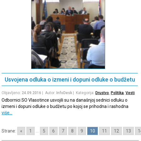
Usvojena odluka o izmeni i dopuni odluke o budžetu
Objavljeno:
24.09.2016
| Autor:
InfoDesk
| Kategorija:
Drustvo
,
Politika
,
Vesti
Odbornici SO Vlasotince usvojili su na današnjoj sednici odluku o
izmeni i dopuni odluke o budžetu po kojoj se prihodna i rashodna
više…
Strane:
«
1
...
5
6
7
8
9
10
11
12
13
1