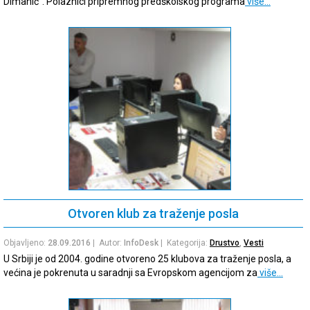
Dimanić“. Polaznici pripremnog predškolskog programa
više…
Otvoren klub za traženje posla
Objavljeno:
28.09.2016
| Autor:
InfoDesk
| Kategorija:
Drustvo
,
Vesti
U Srbiji je od 2004. godine otvoreno 25 klubova za traženje posla, a
većina je pokrenuta u saradnji sa Evropskom agencijom za
više…