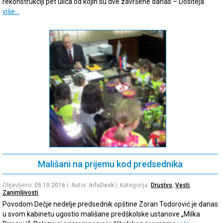
rekonstrukciji pet ulica od kojih su dve završene danas – Dositeja
više…
Mališani na prijemu kod predsednika
Objavljeno:
05.10.2016
| Autor:
InfoDesk
| Kategorija:
Drustvo
,
Vesti
,
Zanimljivosti
Povodom Dečje nedelje predsednik opštine Zoran Todorović je danas
u svom kabinetu ugostio mališane predškolske ustanove „Milka